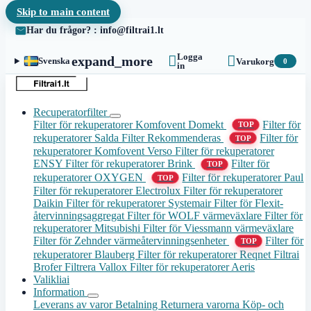
Skip to main content
Har du frågor? : info@filtrai1.lt
Logga


expand_more
Svenska
Varukorg
0
in
Recuperatorfilter
Filter för rekuperatorer Komfovent Domekt
Filter för
TOP
rekuperatorer Salda
Filter Rekommenderas
Filter för
TOP
rekuperatorer Komfovent Verso
Filter för rekuperatorer
ENSY
Filter för rekuperatorer Brink
Filter för
TOP
rekuperatorer OXYGEN
Filter för rekuperatorer Paul
TOP
Filter för rekuperatorer Electrolux
Filter för rekuperatorer
Daikin
Filter för rekuperatorer Systemair
Filter för Flexit-
återvinningsaggregat
Filter för WOLF värmeväxlare
Filter för
rekuperatorer Mitsubishi
Filter för Viessmann värmeväxlare
Filter för Zehnder värmeåtervinningsenheter
Filter för
TOP
rekuperatorer Blauberg
Filter för rekuperatorer Reqnet
Filtrai
Brofer
Filtrera Vallox
Filter för rekuperatorer Aeris
Valikliai
Information
Leverans av varor
Betalning
Returnera varorna
Köp- och