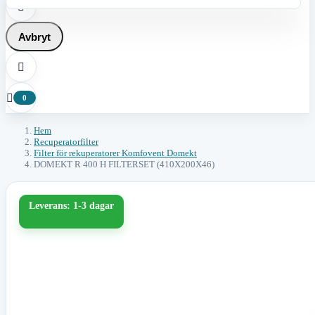

Avbryt


0
Hem
Recuperatorfilter
Filter för rekuperatorer Komfovent Domekt
DOMEKT R 400 H FILTERSET (410X200X46)
Leverans: 1-3 dagar