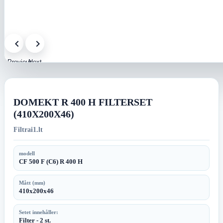
Previous
Next
image
image
DOMEKT R 400 H FILTERSET
(410X200X46)
Filtrai1.lt
modell
CF 500 F (C6) R 400 H
Mått (mm)
410x200x46
Setet innehåller:
Filter - 2 st.