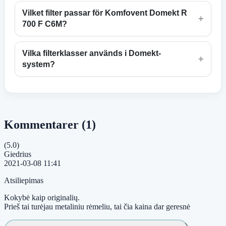
Vilket filter passar för Komfovent Domekt R
+
700 F C6M?
Vilka filterklasser används i Domekt-
+
system?
Kommentarer (1)
(5.0)
Giedrius
2021-03-08 11:41
Atsiliepimas
Kokybė kaip originalių.
Prieš tai turėjau metaliniu rėmeliu, tai čia kaina dar geresnė