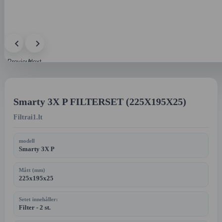
Previous
Next
image
image
Smarty 3X P FILTERSET (225X195X25)
Filtrai1.lt
modell
Smarty 3X P
Mått (mm)
225x195x25
Setet innehåller:
Filter - 2 st.