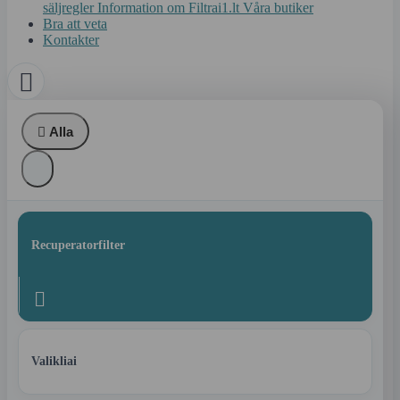
säljregler
Information om Filtrai1.lt
Våra butiker
Bra att veta
Kontakter


Alla
Recuperatorfilter

Valikliai