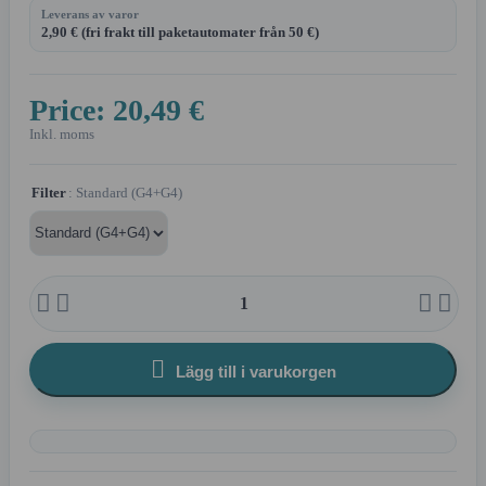
Leverans av varor
2,90 € (fri frakt till paketautomater från 50 €)
Price:
20,49 €
Inkl. moms
Filter
: Standard (G4+G4)





Lägg till i varukorgen