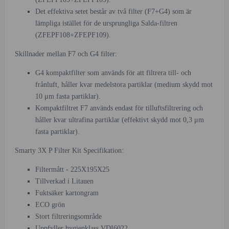
Det effektiva setet består av två filter (F7+G4) som är
lämpliga istället för de ursprungliga Salda-filtren
(ZFEPF108+ZFEPF109).
Skillnader mellan F7 och G4 filter:
G4 kompaktfilter som används för att filtrera till- och
frånluft, håller kvar medelstora partiklar (medium skydd mot
10 μm fasta partiklar).
Kompaktfiltret F7 används endast för tilluftsfiltrering och
håller kvar ultrafina partiklar (effektivt skydd mot 0,3 μm
fasta partiklar).
Smarty 3X P Filter Kit Specifikation:
Filtermått - 225X195X25
Tillverkad i Litauen
Fuktsäker kartongram
ECO grön
Stort filtreringsområde
Uppfyller hygienklass VDI6022