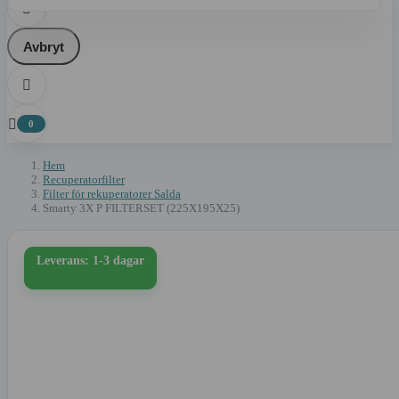

Avbryt


0
Hem
Recuperatorfilter
Filter för rekuperatorer Salda
Smarty 3X P FILTERSET (225X195X25)
Leverans: 1-3 dagar