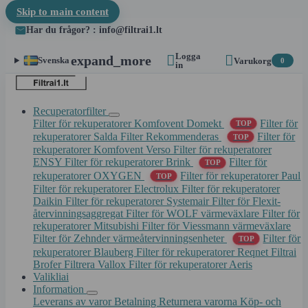
Skip to main content
Har du frågor? : info@filtrai1.lt
Logga


expand_more
Svenska
Varukorg
0
in
Recuperatorfilter
Filter för rekuperatorer Komfovent Domekt
Filter för
TOP
rekuperatorer Salda
Filter Rekommenderas
Filter för
TOP
rekuperatorer Komfovent Verso
Filter för rekuperatorer
ENSY
Filter för rekuperatorer Brink
Filter för
TOP
rekuperatorer OXYGEN
Filter för rekuperatorer Paul
TOP
Filter för rekuperatorer Electrolux
Filter för rekuperatorer
Daikin
Filter för rekuperatorer Systemair
Filter för Flexit-
återvinningsaggregat
Filter för WOLF värmeväxlare
Filter för
rekuperatorer Mitsubishi
Filter för Viessmann värmeväxlare
Filter för Zehnder värmeåtervinningsenheter
Filter för
TOP
rekuperatorer Blauberg
Filter för rekuperatorer Reqnet
Filtrai
Brofer
Filtrera Vallox
Filter för rekuperatorer Aeris
Valikliai
Information
Leverans av varor
Betalning
Returnera varorna
Köp- och