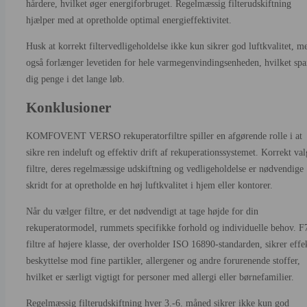
hårdere, hvilket øger energiforbruget. Regelmæssig filterudskiftning
hjælper med at opretholde optimal energieffektivitet.
Husk at korrekt filtervedligeholdelse ikke kun sikrer god luftkvalitet, m
også forlænger levetiden for hele varmegenvindingsenheden, hvilket spa
dig penge i det lange løb.
Konklusioner
KOMFOVENT VERSO rekuperatorfiltre spiller en afgørende rolle i at
sikre ren indeluft og effektiv drift af rekuperationssystemet. Korrekt val
filtre, deres regelmæssige udskiftning og vedligeholdelse er nødvendige
skridt for at opretholde en høj luftkvalitet i hjem eller kontorer.
Når du vælger filtre, er det nødvendigt at tage højde for din
rekuperatormodel, rummets specifikke forhold og individuelle behov. F
filtre af højere klasse, der overholder ISO 16890-standarden, sikrer effe
beskyttelse mod fine partikler, allergener og andre forurenende stoffer,
hvilket er særligt vigtigt for personer med allergi eller børnefamilier.
Regelmæssig filterudskiftning hver 3.-6. måned sikrer ikke kun god