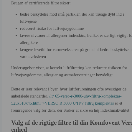
Brugen af certificerede filtre sikrer:
bedre beskyttelse mod små partikler, der kan trænge dybt ind i
luftvejene
reduceret risiko for luftvejssygdomme
lavere niveauer af allergener indendørs, hvilket er særligt vigtigt f
allergikere
længere levetid for varmeveksleren på grund af bedre beskyttelse a
varmeveksleren
Undersøgelser viser, at korrekt luftfiltrering kan reducere risikoen for
luftvejssygdomme, allergier og astmaforværringer betydeligt.
Dette er især relevant i byer, hvor luftforureningen ofte overstiger de
anbefalede standarder.
/lt/ 65-verso-r-3000-uhv-filtru-komplektas-
525x510x46.html">VERSO R 3000 U/H/V filtrų komplektas
er et
fremragende valg for dem, der ønsker at sikre en høj indeklimakvalitet.
Valg af de rigtige filtre til din Komfovent Ver
enhed