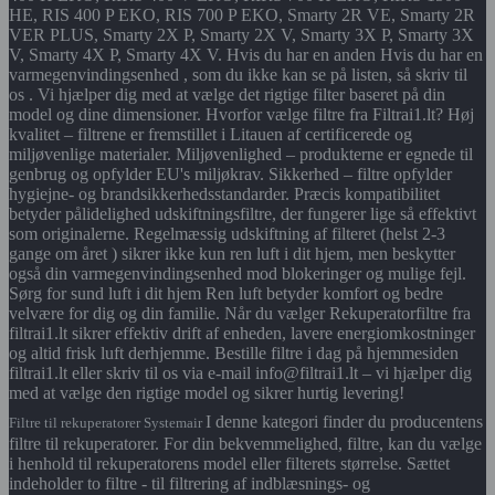
HE, RIS 400 P EKO, RIS 700 P EKO, Smarty 2R VE, Smarty 2R
VER PLUS, Smarty 2X P, Smarty 2X V, Smarty 3X P, Smarty 3X
V, Smarty 4X P, Smarty 4X V. Hvis du har en anden Hvis du har en
varmegenvindingsenhed , som du ikke kan se på listen, så skriv til
os . Vi hjælper dig med at vælge det rigtige filter baseret på din
model og dine dimensioner. Hvorfor vælge filtre fra Filtrai1.lt? Høj
kvalitet – filtrene er fremstillet i Litauen af certificerede og
miljøvenlige materialer. Miljøvenlighed – produkterne er egnede til
genbrug og opfylder EU's miljøkrav. Sikkerhed – filtre opfylder
hygiejne- og brandsikkerhedsstandarder. Præcis kompatibilitet
betyder pålidelighed udskiftningsfiltre, der fungerer lige så effektivt
som originalerne. Regelmæssig udskiftning af filteret (helst 2-3
gange om året ) sikrer ikke kun ren luft i dit hjem, men beskytter
også din varmegenvindingsenhed mod blokeringer og mulige fejl.
Sørg for sund luft i dit hjem Ren luft betyder komfort og bedre
velvære for dig og din familie. Når du vælger Rekuperatorfiltre fra
filtrai1.lt sikrer effektiv drift af enheden, lavere energiomkostninger
og altid frisk luft derhjemme. Bestille filtre i dag på hjemmesiden
filtrai1.lt eller skriv til os via e-mail info@filtrai1.lt – vi hjælper dig
med at vælge den rigtige model og sikrer hurtig levering!
I denne kategori finder du producentens
Filtre til rekuperatorer Systemair
filtre til rekuperatorer. For din bekvemmelighed, filtre, kan du vælge
i henhold til rekuperatorens model eller filterets størrelse. Sættet
indeholder to filtre - til filtrering af indblæsnings- og