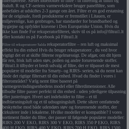
filterstørrelse. Sættet indeholder to filtre - til filtrering af tilluft og
fraluft. R og CF-seriens varmevekslere bruger panelfiltre, som
anbefales at udskiftes 2-3 gange om året. Filtre er en god erstatning
for de originale, fordi produkterne er fremstillet i Litauen, er
miljøvenlige, kan genbruges, har standarder for brandbarhed og
hygiejne og opfylder kravene i Den Europæiske Union. Hvis du
ikke kan finde For rekuperatorfilteret, skriv til os på info@filtrai1.lt
eller kontakt os på Facebook på Filtrai1.lt
rekuperatorfiltre – ren luft og maksimal
Filtre til rekuperatorer Salda
effekt fra din enhed Hvis du bruger rekuperatorer , du ved hvor
vigtigt det er at skifte filtrene regelmæssigt. De afgør, om dit hjem
får ren, frisk luft uden støv, pollen og andre forurenende stoffer.
Filtrai1.lt tilbyder et bredt udvalg af filtre, der er tilpasset de mest
populære til modeller fra Smarty- og RIRS- serien, så du nemt kan
finde det rigtige filtersæt til din enhed. Hvad du finder i vores i
filterområdet? Vælg nemt filtre baseret på
varmegenvindingsenhedens model eller filterdimensioner. Alle
tilbudte filtre passer perfekt til din enhed - uden yderligere tilpasning
eller justeringer. Hvert sæt indeholder to filtre – et til
indblæsningsluft og et til udsugningsluft. Dette sikrer omfattende
beskyttelse mod både udendørs støv og forurenende stoffer, der
cirkulerer inde i lokalerne. Hvilke modeller er kompatible? I vores
sortiment finder du filtre, der passer til følgende populære modeller:
RIRS 200 V EKO, RIRS 300 V EKO, RIRS 350 P EKO, RIRS
400 H EKO, RIRS 400 V EKO, RIRS 700 H EKO, RIRS 1500