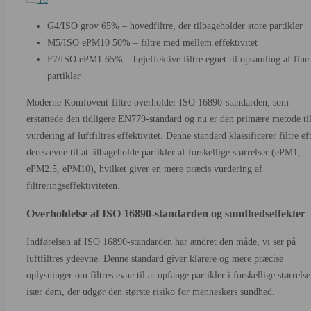
G4/ISO grov 65% – hovedfiltre, der tilbageholder store partikler
M5/ISO ePM10 50% – filtre med mellem effektivitet
F7/ISO ePM1 65% – højeffektive filtre egnet til opsamling af fine
partikler
Moderne Komfovent-filtre overholder ISO 16890-standarden, som
erstattede den tidligere EN779-standard og nu er den primære metode ti
vurdering af luftfiltres effektivitet. Denne standard klassificerer filtre ef
deres evne til at tilbageholde partikler af forskellige størrelser (ePM1,
ePM2.5, ePM10), hvilket giver en mere præcis vurdering af
filtreringseffektiviteten.
Overholdelse af ISO 16890-standarden og sundhedseffekter
Indførelsen af ISO 16890-standarden har ændret den måde, vi ser på
luftfiltres ydeevne. Denne standard giver klarere og mere præcise
oplysninger om filtres evne til at opfange partikler i forskellige størrelse
især dem, der udgør den største risiko for menneskers sundhed.