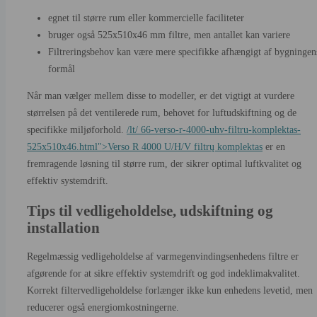
egnet til større rum eller kommercielle faciliteter
bruger også 525x510x46 mm filtre, men antallet kan variere
Filtreringsbehov kan være mere specifikke afhængigt af bygningen
formål
Når man vælger mellem disse to modeller, er det vigtigt at vurdere
størrelsen på det ventilerede rum, behovet for luftudskiftning og de
specifikke miljøforhold.
/lt/ 66-verso-r-4000-uhv-filtru-komplektas-
525x510x46.html">Verso R 4000 U/H/V filtrų komplektas
er en
fremragende løsning til større rum, der sikrer optimal luftkvalitet og
effektiv systemdrift.
Tips til vedligeholdelse, udskiftning og
installation
Regelmæssig vedligeholdelse af varmegenvindingsenhedens filtre er
afgørende for at sikre effektiv systemdrift og god indeklimakvalitet.
Korrekt filtervedligeholdelse forlænger ikke kun enhedens levetid, men
reducerer også energiomkostningerne.