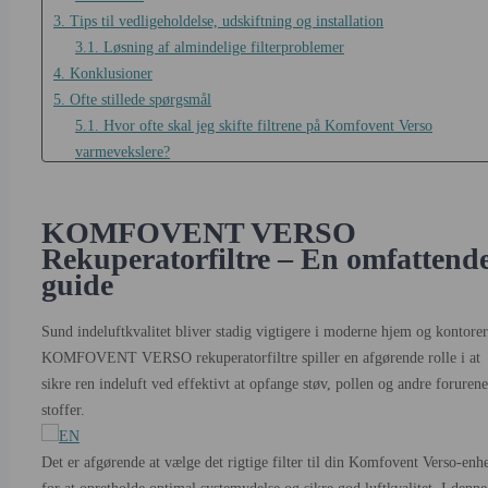
3. Tips til vedligeholdelse, udskiftning og installation
3.1. Løsning af almindelige filterproblemer
4. Konklusioner
5. Ofte stillede spørgsmål
5.1. Hvor ofte skal jeg skifte filtrene på Komfovent Verso
varmevekslere?
5.2. Hvilken filterklasse er bedst til hjem med allergikere eller
kæledyr?
KOMFOVENT VERSO
5.3. Er Verso R 3000 og 4000 filtersættene udskiftelige?
Rekuperatorfiltre – En omfattend
5.4. Hvordan ved jeg, om filteret skal skiftes før?
guide
5.5. Hvor kan jeg købe originale Komfovent Verso-filtre online?
Sund indeluftkvalitet bliver stadig vigtigere i moderne hjem og kontorer
KOMFOVENT VERSO rekuperatorfiltre spiller en afgørende rolle i at
sikre ren indeluft ved effektivt at opfange støv, pollen og andre foruren
stoffer.
Det er afgørende at vælge det rigtige filter til din Komfovent Verso-enh