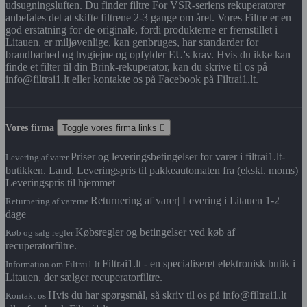
udsugningsluften. Du finder filtre For VSR-seriens rekuperatorer
anbefales det at skifte filtrene 2-3 gange om året. Vores Filtre er en
god erstatning for de originale, fordi produkterne er fremstillet i
Litauen, er miljøvenlige, kan genbruges, har standarder for
brandbarhed og hygiejne og opfylder EU's krav. Hvis du ikke kan
finde et filter til din Brink-rekuperator, kan du skrive til os på
info@filtrai1.lt eller kontakte os på Facebook på Filtrai1.lt.
Vores firma
Toggle vores firma links

Priser og leveringsbetingelser for varer i filtrai1.lt-
Levering af varer
butikken. Land. Leveringspris til pakkeautomaten fra (ekskl. moms)
Leveringspris til hjemmet
Returnering af varer| Levering i Litauen 1-2
Returnering af varerne
dage
Købsregler og betingelser ved køb af
Køb og salg regler
recuperatorfiltre.
Filtrai1.lt - en specialiseret elektronisk butik i
Information om Filtrai1.lt
Litauen, der sælger recuperatorfiltre.
Hvis du har spørgsmål, så skriv til os på info@filtrai1.lt
Kontakt os