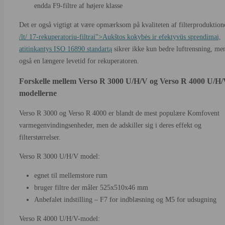
endda F9-filtre af højere klasse
Det er også vigtigt at være opmærksom på kvaliteten af filterproduktion
/lt/ 17-rekuperatoriu-filtrai">Aukštos kokybės ir efektyvūs sprendimai,
atitinkantys ISO 16890 standartą
sikrer ikke kun bedre luftrensning, me
også en længere levetid for rekuperatoren.
Forskelle mellem Verso R 3000 U/H/V og Verso R 4000 U/H
modellerne
Verso R 3000 og Verso R 4000 er blandt de mest populære Komfovent
varmegenvindingsenheder, men de adskiller sig i deres effekt og
filterstørrelser.
Verso R 3000 U/H/V model:
egnet til mellemstore rum
bruger filtre der måler 525x510x46 mm
Anbefalet indstilling – F7 for indblæsning og M5 for udsugning
Verso R 4000 U/H/V-model: