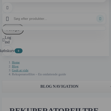



Fortryd
Log

ind
dkøbskurv
0
Home
Blog
Godt at vide
Rekuperatorfiltre – En omfattende guide
BLOG NAVIGATION
REKUPERATORFILTRE –