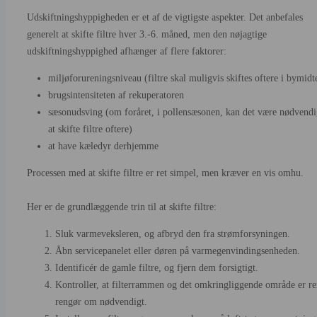
Udskiftningshyppigheden er et af de vigtigste aspekter. Det anbefales
generelt at skifte filtre hver 3.-6. måned, men den nøjagtige
udskiftningshyppighed afhænger af flere faktorer:
miljøforureningsniveau (filtre skal muligvis skiftes oftere i bymidt
brugsintensiteten af rekuperatoren
sæsonudsving (om foråret, i pollensæsonen, kan det være nødvendi
at skifte filtre oftere)
at have kæledyr derhjemme
Processen med at skifte filtre er ret simpel, men kræver en vis omhu.
Her er de grundlæggende trin til at skifte filtre:
Sluk varmeveksleren, og afbryd den fra strømforsyningen.
Åbn servicepanelet eller døren på varmegenvindingsenheden.
Identificér de gamle filtre, og fjern dem forsigtigt.
Kontroller, at filterrammen og det omkringliggende område er re
rengør om nødvendigt.