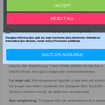
Telefono numeris
Reduceret luftstrøm:
Hvis du bemærker, at luftstrømmen gennem
I ACCEPT
varmeveksleren er reduceret, er det sandsynligt, at filtrene er tilstoppede
+370
dette tilfælde bør filtrene kontrolleres, og hvis de er tilsmudsede, skal d
REJECT ALL
udskiftes med nye.
Forkert filterstørrelse:
Hvis du bemærker, at der lækker luft ud af side
Sutinku būti informuotas(-a) apie pasiūlymus.
efter udskiftning af filteret, er det muligt, at du har købt den forkerte
Daugiau informacijos apie tai, kaip tvarkome jūsų duomenis rinkodaros
filterstørrelse. I dette tilfælde er det nødvendigt at kontrollere
komunikacijos tikslais, rasite mūsų Privatumo politikoje.
rekuperatorens model og købe et filter i præcis den rigtige størrelse.
GAUTI 10% NUOLAIDĄ!
Ubehagelige lugte:
Hvis der kommer ubehagelige lugte fra
varmeveksleren, kan det være et tegn på, at filtrene er forurenet med
bakterier eller skimmelsvamp. I dette tilfælde anbefales det ikke kun at
udskifte filtrene, men også at rengøre hele varmevekslersystemet.
For meget støj:
Hvis rekuperatoren begynder at støje mere end normalt
kan årsagen være forkert installerede eller tilstoppede filtre. Kontroller, 
filtrene er installeret korrekt, og udskift dem om nødvendigt.
Øget energiforbrug:
Tilstoppede filtre får varmeveksleren til at arbejd