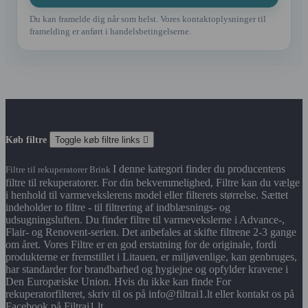
Du kan framelde dig når som helst. Vores kontaktoplysninger til
framelding er anført i handelsbetingelserne.
Køb filtre
Toggle køb filtre links

I denne kategori finder du producentens
Filtre til rekuperatorer Brink
filtre til rekuperatorer. For din bekvemmelighed, Filtre kan du vælge
i henhold til varmevekslerens model eller filterets størrelse. Sættet
indeholder to filtre - til filtrering af indblæsnings- og
udsugningsluften. Du finder filtre til varmevekslerne i Advance-,
Flair- og Renovent-serien. Det anbefales at skifte filtrene 2-3 gange
om året. Vores Filtre er en god erstatning for de originale, fordi
produkterne er fremstillet i Litauen, er miljøvenlige, kan genbruges,
har standarder for brandbarhed og hygiejne og opfylder kravene i
Den Europæiske Union. Hvis du ikke kan finde For
rekuperatorfilteret, skriv til os på info@filtrai1.lt eller kontakt os på
Facebook på Filtrai1.lt