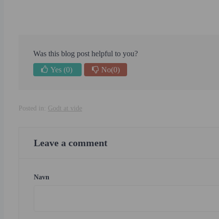
Was this blog post helpful to you?
Yes
(0)
No
(0)
Posted in:
Godt at vide
Leave a comment
Navn