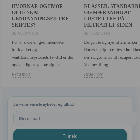
HVORNÅR OG HVOR
KLASSER, STANDARD
OFTE SKAL
OG MÆRKNING AF
GENDANNINGSFILTRE
LUFTFILTRE PÅ
SKIFTES?
FILTRAI1.LT SIDEN
6058 views
5602 views
For at sikre en god indendørs
De gamle og nye filtermærker
luftkvalitet og
findes stadig i de fleste butikker
ventilationssystemets levetid er det
der sælger filtre til recuperatore
nødvendigt regelmæssigt at...
Ved bestilling...
Read more
Read more
Få vores seneste nyheder og tilbud