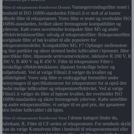
Varmegenvindingsfiltre testet i
Filtre til rekuperatorer Komfovent Domekt
henhold til ISO 16890-standarden Filtrai1.lt er stolt af at kunne
tilbyde filtre til rekuperatorer. Vores filtre er testet og overholder ISO
16890-standarden, hvilket sikrer fremragende kompatibilitet og
ydeevne. Køb vores uovertrufne kompakte filtre M5 og andre
effektivitetsklassefiltre. udvalg af rekuperatorfiltre: Rekuperatorfiltre
uoriginale filtre af høj kvalitet til alle populære for
rekuperatormodeller. Kompaktfilter M5, F7 Opfanger mellemstore
og fine partikler og sikrer dermed bedre luftkvalitet i hjemmet. filtre :
specifikke filtre, tilpassede serievarmevekslere, inklusive R 200 V, R
300 V, R 400 V og R 450 V. Filtre til rekuperatorer Filtre i
forskellige effektivitetsklasser, tilpasset forskellige behov og
miljøforhold. Ved at vælge Filtrai1.lt vælger du kvalitet og
pålidelighed: Vores salg filtre er omhyggeligt fremstillet under
hensyntagen til specifikationerne for rekuperatorer for at opnå den
bedst mulige luftkvalitet og rekuperatoreffektivitet. Ved at vælge
Filtrai1.lt vælger du filtre af højeste kvalitet, der overholder ISO
16890-standarden og sikrer fremragende ydeevne. Købe seriefiltre
og andre rekuperatorfiltre, vi sælger til en god pris, der garanterer
den bedste luftkvalitet i dit hjem.
I denne kategori finder du,
Filtre til rekuperatorer Komfovent Verso
fabrikant, R, Filtre til CF-serien af rekuperatorer. For nemheds skyld
kan du vælge Komofvent-filtre i henhold til rekuperatormodel eller