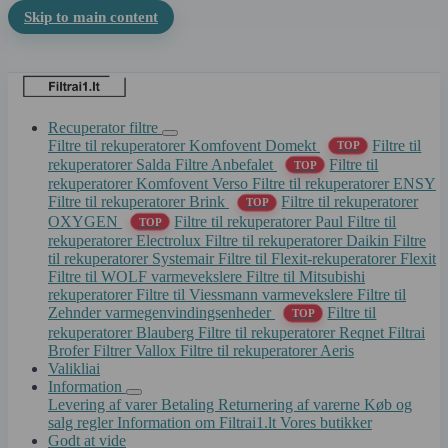
Skip to main content
Recuperator filtre
Filtre til rekuperatorer Komfovent Domekt
Filtre til
TOP
rekuperatorer Salda
Filtre Anbefalet
Filtre til
TOP
rekuperatorer Komfovent Verso
Filtre til rekuperatorer ENSY
Filtre til rekuperatorer Brink
Filtre til rekuperatorer
TOP
OXYGEN
Filtre til rekuperatorer Paul
Filtre til
TOP
rekuperatorer Electrolux
Filtre til rekuperatorer Daikin
Filtre
til rekuperatorer Systemair
Filtre til Flexit-rekuperatorer Flexit
Filtre til WOLF varmevekslere
Filtre til Mitsubishi
rekuperatorer
Filtre til Viessmann varmevekslere
Filtre til
Zehnder varmegenvindingsenheder
Filtre til
TOP
rekuperatorer Blauberg
Filtre til rekuperatorer Reqnet
Filtrai
Brofer
Filtrer Vallox
Filtre til rekuperatorer Aeris
Valikliai
Information
Levering af varer
Betaling
Returnering af varerne
Køb og
salg regler
Information om Filtrai1.lt
Vores butikker
Godt at vide