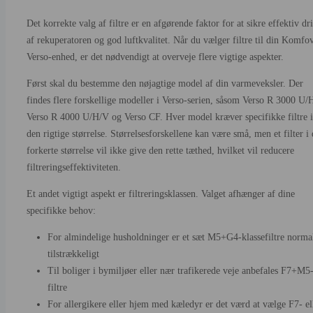
Det korrekte valg af filtre er en afgørende faktor for at sikre effektiv dri
af rekuperatoren og god luftkvalitet. Når du vælger filtre til din Komfo
Verso-enhed, er det nødvendigt at overveje flere vigtige aspekter.
Først skal du bestemme den nøjagtige model af din varmeveksler. Der
findes flere forskellige modeller i Verso-serien, såsom Verso R 3000 U/
Verso R 4000 U/H/V og Verso CF. Hver model kræver specifikke filtre i
den rigtige størrelse. Størrelsesforskellene kan være små, men et filter i
forkerte størrelse vil ikke give den rette tæthed, hvilket vil reducere
filtreringseffektiviteten.
Et andet vigtigt aspekt er filtreringsklassen. Valget afhænger af dine
specifikke behov:
For almindelige husholdninger er et sæt M5+G4-klassefiltre norma
tilstrækkeligt
Til boliger i bymiljøer eller nær trafikerede veje anbefales F7+M5
filtre
For allergikere eller hjem med kæledyr er det værd at vælge F7- el