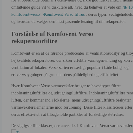
for at opretholde optimal systemydelse og sikre god luftkvalitet. I denne
omfattende guide vil vi diskutere alt, hvad du behøver at vide om
/lt/ 18
komfovent-verso">Komfovent Verso filtrus
, deres typer, vedligeholdels
og hvordan du vælger den mest passende løsning til din rekuperator.
Forståelse af Komfovent Verso
rekuperatorfiltre
Komfovent er en af de førende producenter af ventilationsudstyr og tilb
højkvalitets rekuperatorer, der sikrer effektiv varmegenvinding og korre
ventilation af lokaler. Verso-serien er særligt populær i både bolig- og
erhvervsbygninger på grund af dens pålidelighed og effektivitet.
Hver Komfovent Verso varmeveksler bruger to hovedtyper filtre:
indblæsningsluftfiltre og udsugningsluftfiltre. Indblæsningsluftfiltre ren
luften, der kommer ind i lokalerne, mens udsugningsluftfiltre beskytter
varmevekslerelementerne mod forurening. Disse filtre klassificeres efter
deres effektivitet i at tilbageholde partikler af forskellige størrelser.
De vigtigste filterklasser, der anvendes i Komfovent Verso varmeveksler