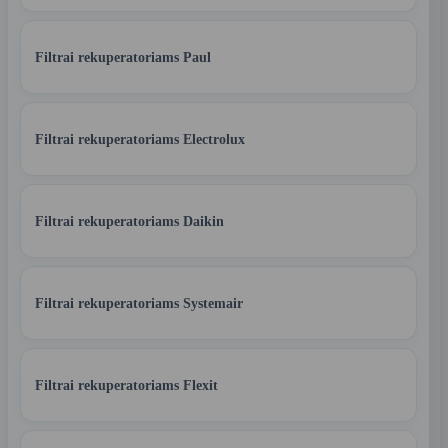
Filtrai rekuperatoriams Paul
Filtrai rekuperatoriams Electrolux
Filtrai rekuperatoriams Daikin
Filtrai rekuperatoriams Systemair
Filtrai rekuperatoriams Flexit