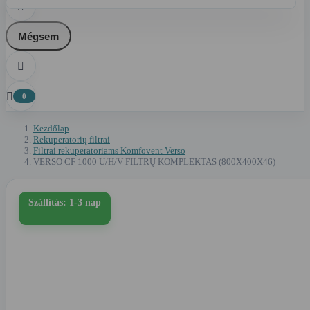

Mégsem


0
Kezdőlap
Rekuperatorių filtrai
Filtrai rekuperatoriams Komfovent Verso
VERSO CF 1000 U/H/V FILTRŲ KOMPLEKTAS (800X400X46)
Szállítás: 1-3 nap