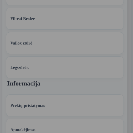
Filtrai Brofer
Vallox szűrő
Légszűrők
Informacija
Prekių pristatymas
Apmokėjimas