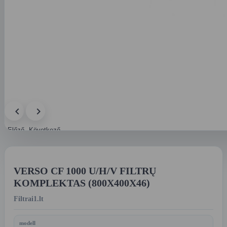
Előző
Következő
kép
kép
VERSO CF 1000 U/H/V FILTRŲ
KOMPLEKTAS (800X400X46)
Filtrai1.lt
modell