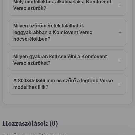
Mely modellekhez alkalmasak a Komfovent
+
Verso szűrők?
Milyen szűrőméretek találhatók
+
leggyakrabban a Komfovent Verso
hőcserélőkben?
Milyen gyakran kell cserélni a Komfovent
+
Verso szűrőket?
A 800×450×46 mm-es szűrő a legtöbb Verso
+
modellhez illik?
Hozzászólások (0)