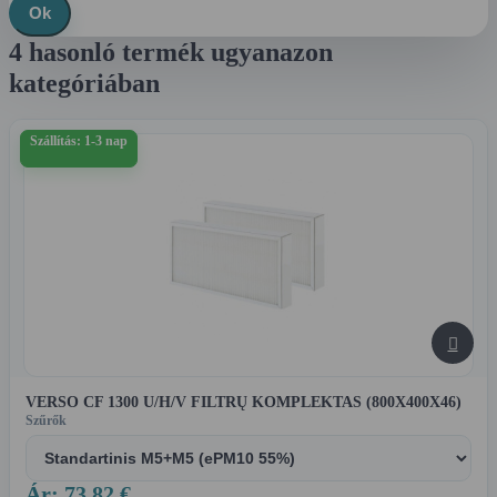
Ok
4 hasonló termék ugyanazon
kategóriában
Szállítás: 1-3 nap

VERSO CF 1300 U/H/V FILTRŲ KOMPLEKTAS (800X400X46)
Szűrők
Ár: 73,82 €