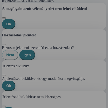
Egyelőre nincs vásárlói vélemény.
A megfogalmazott véleményedet nem lehet elküldeni
Ok
Hozzászólás jelentése
Biztosan jelenteni szeretnéd ezt a hozzászólást?
Nem
Igen
Jelentés elküldve
A jelentésed beküldve, és egy moderátor megvizsgálja.
Ok
Jelentésed beküldése nem lehetséges