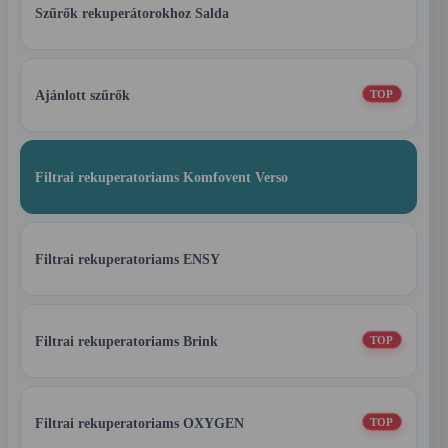
Szűrők rekuperátorokhoz Salda
Ajánlott szűrők
TOP
Filtrai rekuperatoriams Komfovent Verso
Filtrai rekuperatoriams ENSY
Filtrai rekuperatoriams Brink
TOP
Filtrai rekuperatoriams OXYGEN
TOP