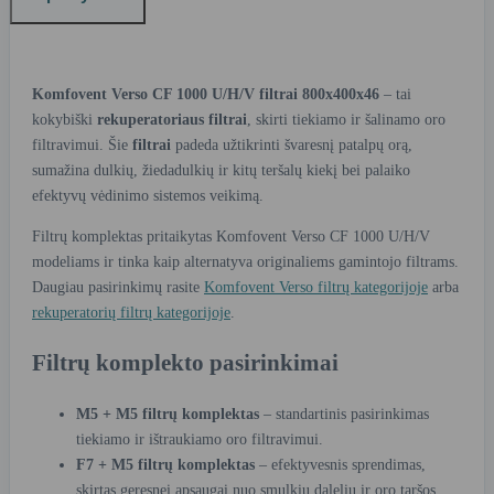
Komfovent Verso CF 1000 U/H/V filtrai 800x400x46
– tai
kokybiški
rekuperatoriaus filtrai
, skirti tiekiamo ir šalinamo oro
filtravimui. Šie
filtrai
padeda užtikrinti švaresnį patalpų orą,
sumažina dulkių, žiedadulkių ir kitų teršalų kiekį bei palaiko
efektyvų vėdinimo sistemos veikimą.
Filtrų komplektas pritaikytas Komfovent Verso CF 1000 U/H/V
modeliams ir tinka kaip alternatyva originaliems gamintojo filtrams.
Daugiau pasirinkimų rasite
Komfovent Verso filtrų kategorijoje
arba
rekuperatorių filtrų kategorijoje
.
Filtrų komplekto pasirinkimai
M5 + M5 filtrų komplektas
– standartinis pasirinkimas
tiekiamo ir ištraukiamo oro filtravimui.
F7 + M5 filtrų komplektas
– efektyvesnis sprendimas,
skirtas geresnei apsaugai nuo smulkių dalelių ir oro taršos.