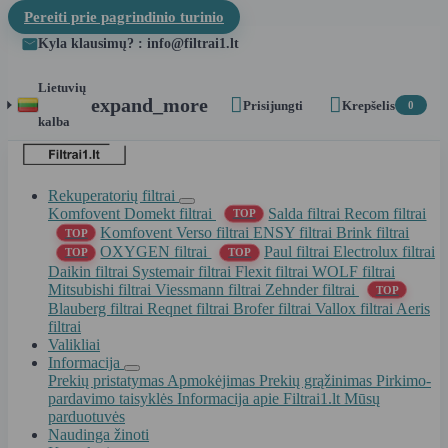
Pereiti prie pagrindinio turinio
Kyla klausimų? : info@filtrai1.lt
Lietuvių


expand_more
Prisijungti
Krepšelis
0
kalba
Rekuperatorių filtrai
Komfovent Domekt filtrai
Salda filtrai
Recom filtrai
TOP
Komfovent Verso filtrai
ENSY filtrai
Brink filtrai
TOP
OXYGEN filtrai
Paul filtrai
Electrolux filtrai
TOP
TOP
Daikin filtrai
Systemair filtrai
Flexit filtrai
WOLF filtrai
Mitsubishi filtrai
Viessmann filtrai
Zehnder filtrai
TOP
Blauberg filtrai
Reqnet filtrai
Brofer filtrai
Vallox filtrai
Aeris
filtrai
Valikliai
Informacija
Prekių pristatymas
Apmokėjimas
Prekių grąžinimas
Pirkimo-
pardavimo taisyklės
Informacija apie Filtrai1.lt
Mūsų
parduotuvės
Naudinga žinoti