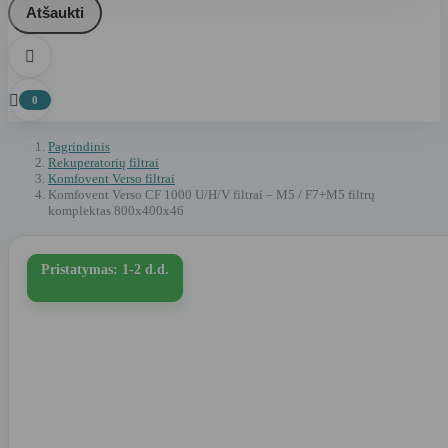
Atšaukti


0
Pagrindinis
Rekuperatorių filtrai
Komfovent Verso filtrai
Komfovent Verso CF 1000 U/H/V filtrai – M5 / F7+M5 filtrų
komplektas 800x400x46
Pristatymas: 1-2 d.d.