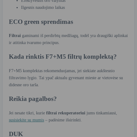
Efektyvesnis oro valymas
Ilgesnis naudojimo laikas
ECO green sprendimas
Filtrai
gaminami iš perdirbtų medžiagų, todėl yra draugiški aplinkai
ir atitinka tvarumo principus.
Kada rinktis F7+M5 filtrų komplektą?
F7+M5 komplektas rekomenduojamas, jei siekiate aukštesnio
filtravimo lygio. Tai ypač aktualu gyvenant mieste ar vietovėse su
didesne oro tarša.
Reikia pagalbos?
Jei nesate tikri, kurie
filtrai rekuperatoriui
jums tinkamiausi,
susisiekite su mumis
– padėsime išsirinkti.
DUK