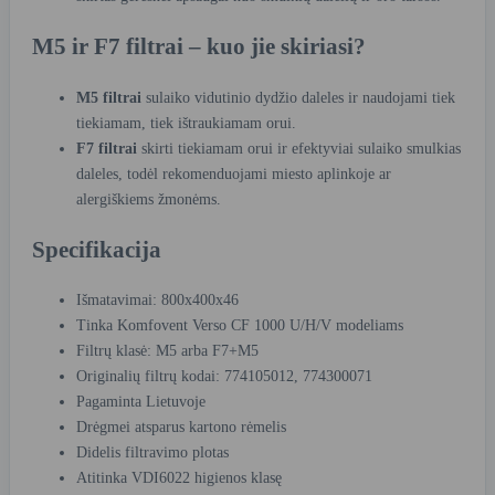
M5 ir F7 filtrai – kuo jie skiriasi?
M5 filtrai
sulaiko vidutinio dydžio daleles ir naudojami tiek
tiekiamam, tiek ištraukiamam orui.
F7 filtrai
skirti tiekiamam orui ir efektyviai sulaiko smulkias
daleles, todėl rekomenduojami miesto aplinkoje ar
alergiškiems žmonėms.
Specifikacija
Išmatavimai: 800x400x46
Tinka Komfovent Verso CF 1000 U/H/V modeliams
Filtrų klasė: M5 arba F7+M5
Originalių filtrų kodai: 774105012, 774300071
Pagaminta Lietuvoje
Drėgmei atsparus kartono rėmelis
Didelis filtravimo plotas
Atitinka VDI6022 higienos klasę