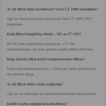
Ar šie filtrai tinka Komfovent Verso CF 1000 modeliams?
Taip, šie filtrai yra pritaikyti Komfovent Verso CF 1000 U/H/V
įrenginiams.
Kokį filtrų komplektą rinktis – M5 ar F7+M5?
M5+M5 tinka standartiniam naudojimui, o F7+M5
rekomenduojamas, jei norite geresnio smulkių dalelių filtravimo.
Kaip dažnai reikia keisti rekuperatoriaus filtrus?
Filtrus rekomenduojama keisti 2–3 kartus per metus, priklausomai
nuo aplinkos sąlygų.
Ar šie filtrai tinka vietoj originalių?
Taip, jie yra suderinami su originaliais Komfovent filtrų modeliais.
Kodėl svarbu reguliariai keisti filtrus?