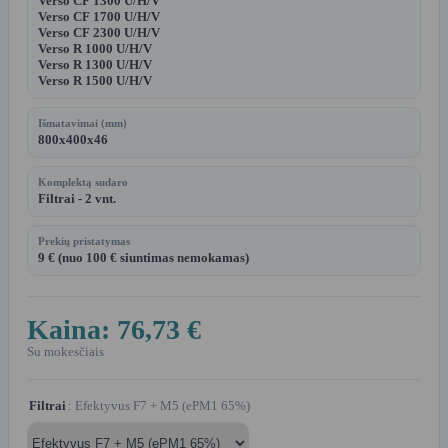
Verso CF 1300 U/H/V
Verso CF 1700 U/H/V
Verso CF 2300 U/H/V
Verso R 1000 U/H/V
Verso R 1300 U/H/V
Verso R 1500 U/H/V
Išmatavimai (mm)
800x400x46
Komplektą sudaro
Filtrai - 2 vnt.
Prekių pristatymas
9 € (nuo 100 € siuntimas nemokamas)
Kaina:
76,73 €
Su mokesčiais
Filtrai
: Efektyvus F7 + M5 (ePM1 65%)