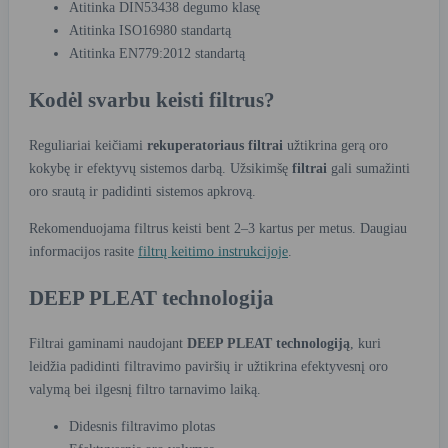
Atitinka DIN53438 degumo klasę
Atitinka ISO16980 standartą
Atitinka EN779:2012 standartą
Kodėl svarbu keisti filtrus?
Reguliariai keičiami
rekuperatoriaus filtrai
užtikrina gerą oro
kokybę ir efektyvų sistemos darbą. Užsikimšę
filtrai
gali sumažinti
oro srautą ir padidinti sistemos apkrovą.
Rekomenduojama filtrus keisti bent 2–3 kartus per metus. Daugiau
informacijos rasite
filtrų keitimo instrukcijoje
.
DEEP PLEAT technologija
Filtrai gaminami naudojant
DEEP PLEAT technologiją
, kuri
leidžia padidinti filtravimo paviršių ir užtikrina efektyvesnį oro
valymą bei ilgesnį filtro tarnavimo laiką.
Didesnis filtravimo plotas