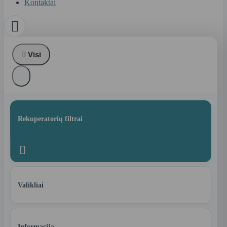
Kontaktai


Visi
Rekuperatorių filtrai

Valikliai
Informacija