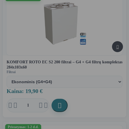

KOMFORT ROTO EC S2 200 filtrai – G4 + G4 filtrų komplektas
284x103x60
Filtrai
Kaina: 19,90 €





Pristatymas: 1-2 d.d.