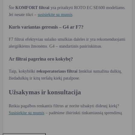
Šie
KOMFORT filtrai
yra pritaikyti ROTO EC SE600 modeliams.
Jei nesate tikri –
susisiekite su mumis
.
Kuris variantas geresnis – G4 ar F7?
F7 filtrai efektyviau sulaiko smulkias daleles ir yra rekomenduojami
alergiškiems žmonėms. G4 – standartinis pasirinkimas.
Ar filtrai pagerina oro kokybę?
Taip, kokybiški
rekuperatoriaus filtrai
ženkliai sumažina dulkių,
žiedadulkių ir kitų teršalų kiekį patalpose.
Užsakymas ir konsultacija
Reikia pagalbos renkantis filtrus ar norite užsakyti didesnį kiekį?
Susisiekite su mumis
– padėsime išsirinkti tinkamiausią sprendimą.