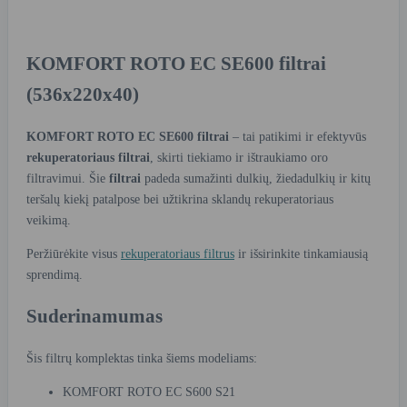
KOMFORT ROTO EC SE600 filtrai
(536x220x40)
KOMFORT ROTO EC SE600 filtrai
– tai patikimi ir efektyvūs
rekuperatoriaus filtrai
, skirti tiekiamo ir ištraukiamo oro
filtravimui. Šie
filtrai
padeda sumažinti dulkių, žiedadulkių ir kitų
teršalų kiekį patalpose bei užtikrina sklandų rekuperatoriaus
veikimą.
Peržiūrėkite visus
rekuperatoriaus filtrus
ir išsirinkite tinkamiausią
sprendimą.
Suderinamumas
Šis filtrų komplektas tinka šiems modeliams:
KOMFORT ROTO EC S600 S21