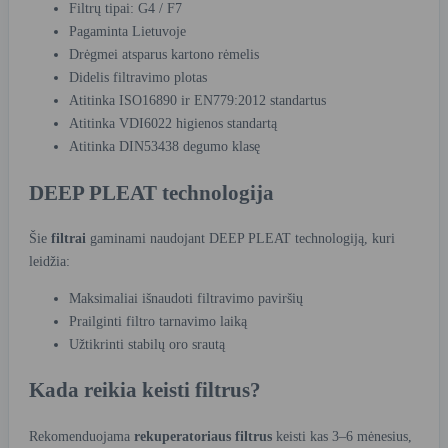
Filtrų tipai: G4 / F7
Pagaminta Lietuvoje
Drėgmei atsparus kartono rėmelis
Didelis filtravimo plotas
Atitinka ISO16890 ir EN779:2012 standartus
Atitinka VDI6022 higienos standartą
Atitinka DIN53438 degumo klasę
DEEP PLEAT technologija
Šie
filtrai
gaminami naudojant DEEP PLEAT technologiją, kuri
leidžia:
Maksimaliai išnaudoti filtravimo paviršių
Prailginti filtro tarnavimo laiką
Užtikrinti stabilų oro srautą
Kada reikia keisti filtrus?
Rekomenduojama
rekuperatoriaus filtrus
keisti kas 3–6 mėnesius,