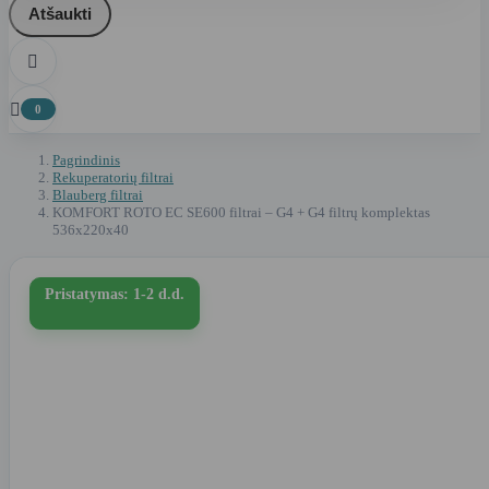
Atšaukti


0
Pagrindinis
Rekuperatorių filtrai
Blauberg filtrai
KOMFORT ROTO EC SE600 filtrai – G4 + G4 filtrų komplektas
536x220x40
Pristatymas: 1-2 d.d.