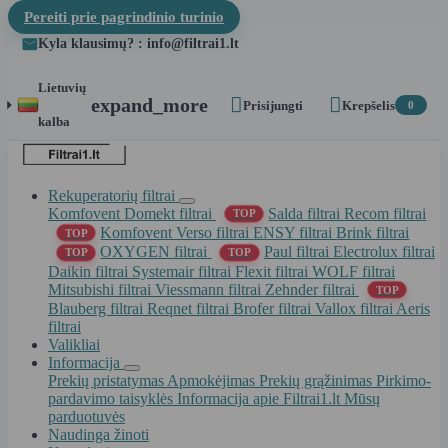
Pereiti prie pagrindinio turinio
Kyla klausimų? : info@filtrai1.lt
Lietuvių


expand_more
Prisijungti
Krepšelis
0
kalba
Rekuperatorių filtrai
Komfovent Domekt filtrai
Salda filtrai
Recom filtrai
TOP
Komfovent Verso filtrai
ENSY filtrai
Brink filtrai
TOP
OXYGEN filtrai
Paul filtrai
Electrolux filtrai
TOP
TOP
Daikin filtrai
Systemair filtrai
Flexit filtrai
WOLF filtrai
Mitsubishi filtrai
Viessmann filtrai
Zehnder filtrai
TOP
Blauberg filtrai
Reqnet filtrai
Brofer filtrai
Vallox filtrai
Aeris
filtrai
Valikliai
Informacija
Prekių pristatymas
Apmokėjimas
Prekių grąžinimas
Pirkimo-
pardavimo taisyklės
Informacija apie Filtrai1.lt
Mūsų
parduotuvės
Naudinga žinoti