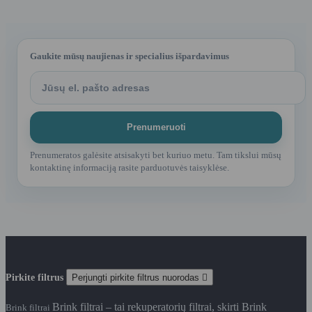
Gaukite mūsų naujienas ir specialius išpardavimus
Prenumeratos galėsite atsisakyti bet kuriuo metu. Tam tikslui mūsų
kontaktinę informaciją rasite parduotuvės taisyklėse.
Pirkite filtrus
Perjungti pirkite filtrus nuorodas

Brink filtrai – tai rekuperatorių filtrai, skirti Brink
Brink filtrai