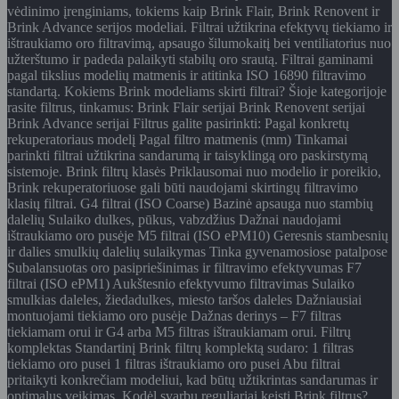
vėdinimo įrenginiams, tokiems kaip Brink Flair, Brink Renovent ir
Brink Advance serijos modeliai. Filtrai užtikrina efektyvų tiekiamo ir
ištraukiamo oro filtravimą, apsaugo šilumokaitį bei ventiliatorius nuo
užterštumo ir padeda palaikyti stabilų oro srautą. Filtrai gaminami
pagal tikslius modelių matmenis ir atitinka ISO 16890 filtravimo
standartą. Kokiems Brink modeliams skirti filtrai? Šioje kategorijoje
rasite filtrus, tinkamus: Brink Flair serijai Brink Renovent serijai
Brink Advance serijai Filtrus galite pasirinkti: Pagal konkretų
rekuperatoriaus modelį Pagal filtro matmenis (mm) Tinkamai
parinkti filtrai užtikrina sandarumą ir taisyklingą oro paskirstymą
sistemoje. Brink filtrų klasės Priklausomai nuo modelio ir poreikio,
Brink rekuperatoriuose gali būti naudojami skirtingų filtravimo
klasių filtrai. G4 filtrai (ISO Coarse) Bazinė apsauga nuo stambių
dalelių Sulaiko dulkes, pūkus, vabzdžius Dažnai naudojami
ištraukiamo oro pusėje M5 filtrai (ISO ePM10) Geresnis stambesnių
ir dalies smulkių dalelių sulaikymas Tinka gyvenamosiose patalpose
Subalansuotas oro pasipriešinimas ir filtravimo efektyvumas F7
filtrai (ISO ePM1) Aukštesnio efektyvumo filtravimas Sulaiko
smulkias daleles, žiedadulkes, miesto taršos daleles Dažniausiai
montuojami tiekiamo oro pusėje Dažnas derinys – F7 filtras
tiekiamam orui ir G4 arba M5 filtras ištraukiamam orui. Filtrų
komplektas Standartinį Brink filtrų komplektą sudaro: 1 filtras
tiekiamo oro pusei 1 filtras ištraukiamo oro pusei Abu filtrai
pritaikyti konkrečiam modeliui, kad būtų užtikrintas sandarumas ir
optimalus veikimas. Kodėl svarbu reguliariai keisti Brink filtrus?