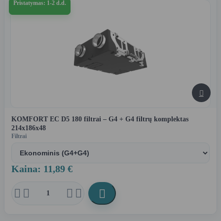
Pristatymas: 1-2 d.d.

KOMFORT EC D5 180 filtrai – G4 + G4 filtrų komplektas
214x186x48
Filtrai
Kaina: 11,89 €




