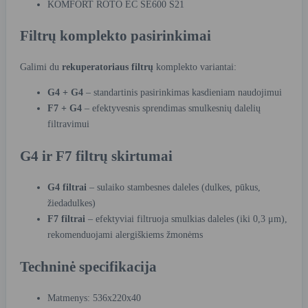
KOMFORT ROTO EC SE600 S21
Filtrų komplekto pasirinkimai
Galimi du
rekuperatoriaus filtrų
komplekto variantai:
G4 + G4
– standartinis pasirinkimas kasdieniam naudojimui
F7 + G4
– efektyvesnis sprendimas smulkesnių dalelių
filtravimui
G4 ir F7 filtrų skirtumai
G4 filtrai
– sulaiko stambesnes daleles (dulkes, pūkus,
žiedadulkes)
F7 filtrai
– efektyviai filtruoja smulkias daleles (iki 0,3 μm),
rekomenduojami alergiškiems žmonėms
Techninė specifikacija
Matmenys: 536x220x40