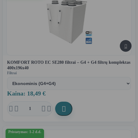

KOMFORT ROTO EC SE280 filtrai – G4 + G4 filtrų komplektas
400x196x40
Filtrai
Kaina: 18,49 €





Pristatymas: 1-2 d.d.