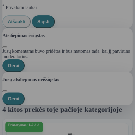
*
Privalomi laukai
Atšaukti
Siųsti
Atsiliepimas išsiųstas
Jūsų komentaras buvo pridėtas ir bus matomas tada, kai jį patvirtins
moderatorius.
Gerai
Jūsų atsiliepimas neišsiųstas
Gerai
4 kitos prekės toje pačioje kategorijoje
Pristatymas: 1-2 d.d.