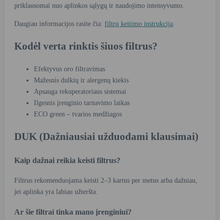
priklausomai nuo aplinkos sąlygų ir naudojimo intensyvumo.
Daugiau informacijos rasite čia:
filtrų keitimo instrukcija
.
Kodėl verta rinktis šiuos filtrus?
Efektyvus oro filtravimas
Mažesnis dulkių ir alergenų kiekis
Apsauga rekuperatoriaus sistemai
Ilgesnis įrenginio tarnavimo laikas
ECO green – tvarios medžiagos
DUK (Dažniausiai užduodami klausimai)
Kaip dažnai reikia keisti filtrus?
Filtrus rekomenduojama keisti 2–3 kartus per metus arba dažniau,
jei aplinka yra labiau užteršta.
Ar šie filtrai tinka mano įrenginiui?