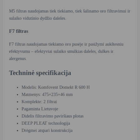
M5 filtras naudojamas tiek tiekiamo, tiek šalinamo oro filtravimui ir
sulaiko vidutinio dydžio daleles.
F7 filtras
F7 filtras naudojamas tiekiamo oro pusėje ir pasižymi aukštesniu
efektyvumu – efektyviai sulaiko smulkias daleles, dulkes ir
alergenus.
Techninė specifikacija
Modelis: Komfovent Domekt R 600 H
Matmenys: 475×235×46 mm
Komplekte: 2 filtrai
Pagaminta Lietuvoje
Didelis filtravimo paviršiaus plotas
DEEP PLEAT technologija
Drėgmei atspari konstrukcija