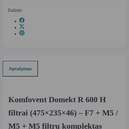
Dalintis
Aprašymas
Komfovent Domekt R 600 H
filtrai (475×235×46) – F7 + M5 /
M5 + M5 filtrų komplektas