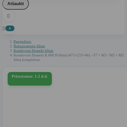
Atšaukti


0
Pagrindinis
Rekuperatorių filtrai
Komfovent Domekt filtrai
Komfovent Domekt R 600 H filtrai (475×235×46) – F7 + M5 / M5 + M5
filtrų komplektas
Pristatymas: 1-2 d.d.