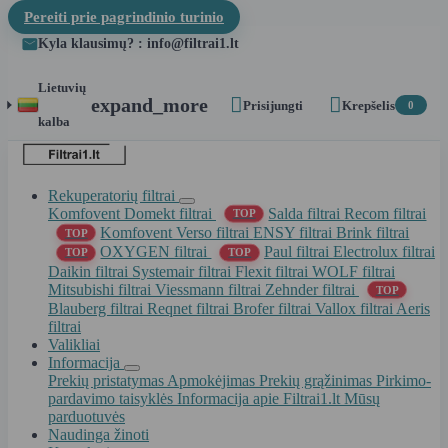
Pereiti prie pagrindinio turinio
Kyla klausimų? : info@filtrai1.lt
Lietuvių


expand_more
Prisijungti
Krepšelis
0
kalba
Rekuperatorių filtrai
Komfovent Domekt filtrai
Salda filtrai
Recom filtrai
TOP
Komfovent Verso filtrai
ENSY filtrai
Brink filtrai
TOP
OXYGEN filtrai
Paul filtrai
Electrolux filtrai
TOP
TOP
Daikin filtrai
Systemair filtrai
Flexit filtrai
WOLF filtrai
Mitsubishi filtrai
Viessmann filtrai
Zehnder filtrai
TOP
Blauberg filtrai
Reqnet filtrai
Brofer filtrai
Vallox filtrai
Aeris
filtrai
Valikliai
Informacija
Prekių pristatymas
Apmokėjimas
Prekių grąžinimas
Pirkimo-
pardavimo taisyklės
Informacija apie Filtrai1.lt
Mūsų
parduotuvės
Naudinga žinoti