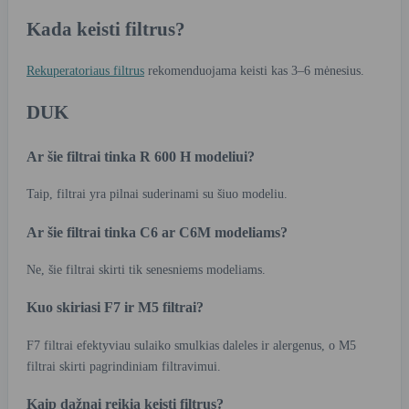
Kada keisti filtrus?
Rekuperatoriaus filtrus
rekomenduojama keisti kas 3–6 mėnesius.
DUK
Ar šie filtrai tinka R 600 H modeliui?
Taip, filtrai yra pilnai suderinami su šiuo modeliu.
Ar šie filtrai tinka C6 ar C6M modeliams?
Ne, šie filtrai skirti tik senesniems modeliams.
Kuo skiriasi F7 ir M5 filtrai?
F7 filtrai efektyviau sulaiko smulkias daleles ir alergenus, o M5
filtrai skirti pagrindiniam filtravimui.
Kaip dažnai reikia keisti filtrus?