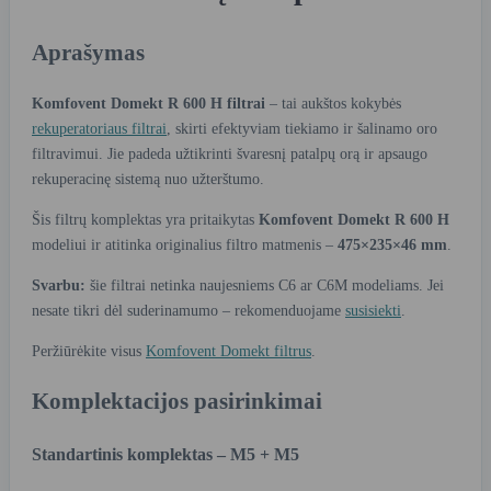
Aprašymas
Komfovent Domekt R 600 H filtrai
– tai aukštos kokybės
rekuperatoriaus filtrai
, skirti efektyviam tiekiamo ir šalinamo oro
filtravimui. Jie padeda užtikrinti švaresnį patalpų orą ir apsaugo
rekuperacinę sistemą nuo užterštumo.
Šis filtrų komplektas yra pritaikytas
Komfovent Domekt R 600 H
modeliui ir atitinka originalius filtro matmenis –
475×235×46 mm
.
Svarbu:
šie filtrai netinka naujesniems C6 ar C6M modeliams. Jei
nesate tikri dėl suderinamumo – rekomenduojame
susisiekti
.
Peržiūrėkite visus
Komfovent Domekt filtrus
.
Komplektacijos pasirinkimai
Standartinis komplektas – M5 + M5