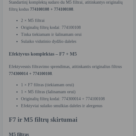
Standartinį komplektą sudaro du M5 filtrai, atitinkantys originalių
filtrų kodus
774100108 + 774100108
.
2 × M5 filtrai
Originalių filtrų kodai: 774100108
Tinka tiekiamam ir šalinamam orui
Sulaiko vidutinio dydžio daleles
Efektyvus komplektas – F7 + M5
Efektyvesnis filtravimo sprendimas, atitinkantis originalius filtrus
774300014 + 774100108
.
1 × F7 filtras (tiekiamam orui)
1 × M5 filtras (šalinamam orui)
Originalių filtrų kodai: 774300014 + 774100108
Efektyviai sulaiko smulkias daleles ir alergenus
F7 ir M5 filtrų skirtumai
M5 filtras