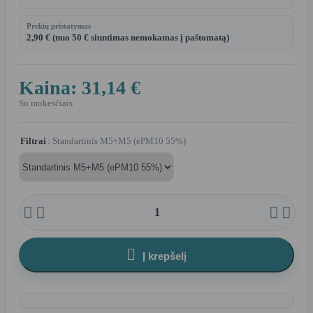
Prekių pristatymas
2,90 € (nuo 50 € siuntimas nemokamas į paštomatą)
Kaina:
31,14 €
Su mokesčiais
Filtrai
: Standartinis M5+M5 (ePM10 55%)





Į krepšelį