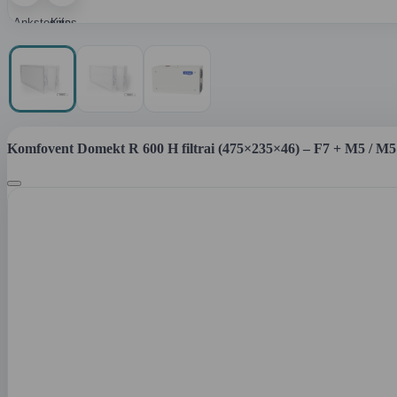
Ankstesnis
Kitas
paveikslėlis
paveikslėlis
Komfovent Domekt R 600 H filtrai (475×235×46) – F7 + M5 / M5 