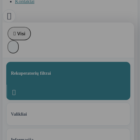
Kontaktai


Visi
Rekuperatorių filtrai

Valikliai
Informacija