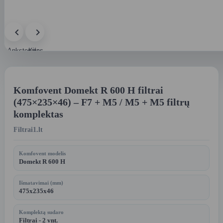
Ankstesnis
Kitas
paveikslėlis
paveikslėlis
Komfovent Domekt R 600 H filtrai
(475×235×46) – F7 + M5 / M5 + M5 filtrų
komplektas
Filtrai1.lt
Komfovent modelis
Domekt R 600 H
Išmatavimai (mm)
475x235x46
Komplektą sudaro
Filtrai - 2 vnt.