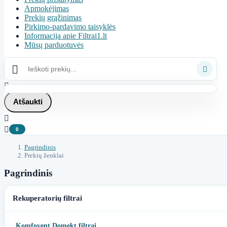
Apmokėjimas
Prekių grąžinimas
Pirkimo-pardavimo taisyklės
Informacija apie Filtrai1.lt
Mūsų parduotuvės



Atšaukti


0
Pagrindinis
Prekių ženklai
Pagrindinis
Rekuperatorių filtrai
Komfovent Domekt filtrai