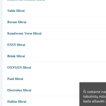
Salda filtrai
Recom filtrai
Komfovent Verso filtrai
ENSY filtrai
Brink filtrai
OXYGEN filtrai
Paul filtrai
Electrolux filtrai
Ši svetainė na
tobulintų mūsų
kada atšaukti a
Daikin filtrai