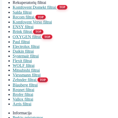
Rekuperatorių filtrai
Komfovent Domekt filtrai
TOP
Salda filtrai
Recom filtrai
TOP
Komfovent Verso filtrai
ENSY filtrai
Brink filtrai
TOP
OXYGEN filtrai
TOP
Paul filtrai
Electrolux filtrai
Daikin filtrai
Systemair filtrai
Flexit filtrai
WOLF filtrai
Mitsubishi filtrai
Viessmann filtrai
Zehnder filtrai
TOP
Blauberg filtrai
Reqnet filtrai
Brofer filtrai
Vallox filtrai
Aeris filtrai
Informacija
Prekių pristatymas