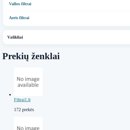
Vallox filtrai
Aeris filtrai
Valikliai
Prekių ženklai
Filtrai1.lt
172 prekės