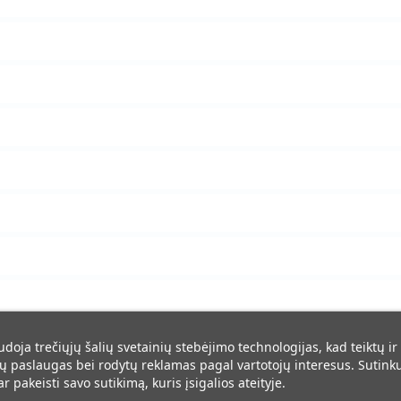
udoja trečiųjų šalių svetainių stebėjimo technologijas, kad teiktų ir
 paslaugas bei rodytų reklamas pagal vartotojų interesus. Sutinku 
r pakeisti savo sutikimą, kuris įsigalios ateityje.