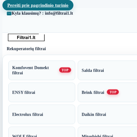
Pereiti prie pagrindinio turinio
Kyla klausimų? : info@filtrai1.lt
Rekuperatorių filtrai
Komfovent Domekt
Salda filtrai
TOP
filtrai
ENSY filtrai
Brink filtrai
TOP
Electrolux filtrai
Daikin filtrai
WOLF filtrai
Mitsubishi filtrai