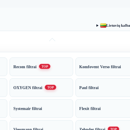
Lietuvių kalb
Recom filtrai
Komfovent Verso filtrai
TOP
OXYGEN filtrai
Paul filtrai
TOP
Systemair filtrai
Flexit filtrai
Viessmann filtrai
Zehnder filtrai
TOP