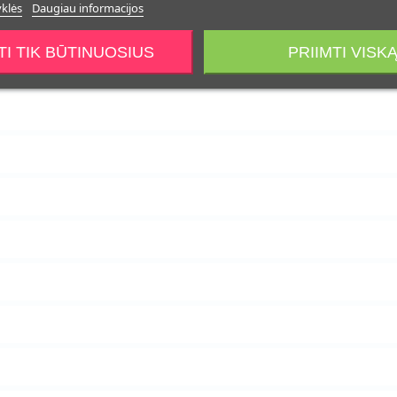
yklės
Daugiau informacijos
TI TIK BŪTINUOSIUS
PRIIMTI VISK