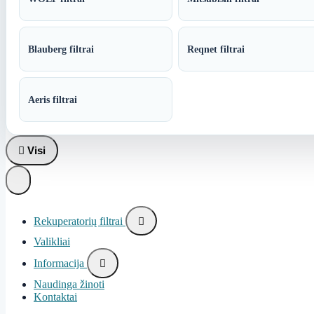
Blauberg filtrai
Reqnet filtrai
Aeris filtrai

Visi
Rekuperatorių filtrai

Valikliai
Informacija

Naudinga žinoti
Kontaktai