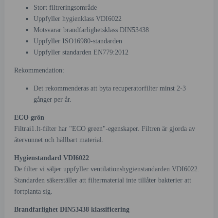
Stort filtreringsområde
Uppfyller hygienklass VDI6022
Motsvarar brandfarlighetsklass DIN53438
Uppfyller ISO16980-standarden
Uppfyller standarden EN779:2012
Rekommendation:
Det rekommenderas att byta recuperatorfilter minst 2-3
gånger per år.
ECO grön
Filtrai1.lt-filter har "ECO green"-egenskaper. Filtren är gjorda av
återvunnet och hållbart material.
Hygienstandard VDI6022
De filter vi säljer uppfyller ventilationshygienstandarden VDI6022.
Standarden säkerställer att filtermaterial inte tillåter bakterier att
fortplanta sig.
Brandfarlighet DIN53438 klassificering