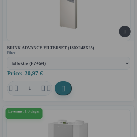

BRINK ADVANCE FILTERSET (180X148X25)
Filter
Price: 20,97 €





Leverans: 1-3 dagar