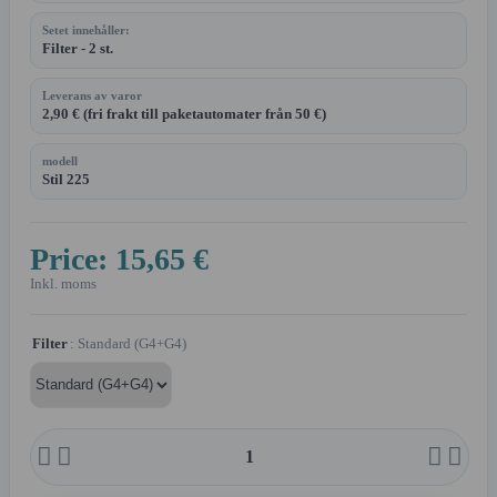
Setet innehåller:
Filter - 2 st.
Leverans av varor
2,90 € (fri frakt till paketautomater från 50 €)
modell
Stil 225
Price:
15,65 €
Inkl. moms
Filter
: Standard (G4+G4)



