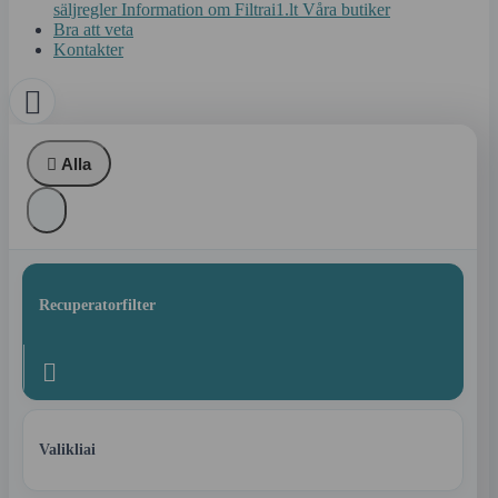
säljregler
Information om Filtrai1.lt
Våra butiker
Bra att veta
Kontakter


Alla
Recuperatorfilter

Valikliai