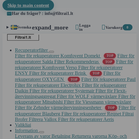
Skip to main content
Har du frågor? : info@filtrai1.lt
Logga


expand_more
Svenska
Varukorg
0
in
Recuperatorfilter
Filter för rekuperatorer Komfovent Domekt
Filter för
TOP
rekuperatorer Salda
Filter Rekommenderas
Filter för
TOP
rekuperatorer Komfovent Verso
Filter för rekuperatorer
ENSY
Filter för rekuperatorer Brink
Filter för
TOP
rekuperatorer OXYGEN
Filter för rekuperatorer Paul
TOP
Filter för rekuperatorer Electrolux
Filter för rekuperatorer
Daikin
Filter för rekuperatorer Systemair
Filter för Flexit-
återvinningsaggregat
Filter för WOLF värmeväxlare
Filter för
rekuperatorer Mitsubishi
Filter för Viessmann värmeväxlare
Filter för Zehnder värmeåtervinningsenheter
Filter för
TOP
rekuperatorer Blauberg
Filter för rekuperatorer Reqnet
Filtrai
Brofer
Filtrera Vallox
Filter för rekuperatorer Aeris
Valikliai
Information
Leverans av varor
Betalning
Returnera varorna
Köp- och