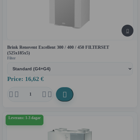

Brink Renovent Excellent 300 / 400 / 450 FILTERSET
(525x185x5)
Filter
Price: 16,62 €





Leverans: 1-3 dagar