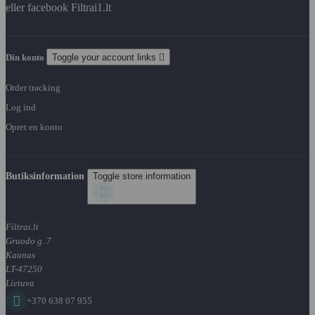
eller facebook Filtrai1.lt
Din konto
Toggle your account links

Order tracking
Log ind
Opret en konto
Butiksinformation
Toggle store information

Filtrai.lt
Gruodo g. 7
Kaunas
LT-47250
Lietuva

+370 638 07 955