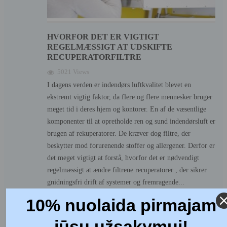
HVORFOR DET ER VIGTIGT
REGELMÆSSIGT AT UDSKIFTE
RECUPERATORFILTRE
5021 Views
I dagens verden er indendørs luftkvalitet blevet en
ekstremt vigtig faktor, da flere og flere mennesker bruger
meget tid i deres hjem og kontorer. En af de væsentlige
komponenter til at opretholde ren og sund indendørsluft er
brugen af rekuperatorer. De kræver dog filtre, der
beskytter mod forurenende stoffer og allergener. Derfor er
det meget vigtigt at forstå, hvorfor det er nødvendigt
regelmæssigt at ændre filtrene recuperatorer , der sikrer
gnidningsfri drift af systemer og fremragende...
10% nuolaida pirmajam
Read more
jūsų užsakymui!