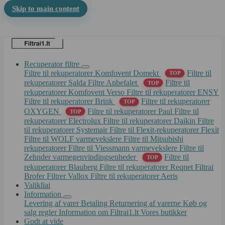
Skip to main content
Recuperator filtre
Filtre til rekuperatorer Komfovent Domekt
Filtre til
TOP
rekuperatorer Salda
Filtre Anbefalet
Filtre til
TOP
rekuperatorer Komfovent Verso
Filtre til rekuperatorer ENSY
Filtre til rekuperatorer Brink
Filtre til rekuperatorer
TOP
OXYGEN
Filtre til rekuperatorer Paul
Filtre til
TOP
rekuperatorer Electrolux
Filtre til rekuperatorer Daikin
Filtre
til rekuperatorer Systemair
Filtre til Flexit-rekuperatorer Flexit
Filtre til WOLF varmevekslere
Filtre til Mitsubishi
rekuperatorer
Filtre til Viessmann varmevekslere
Filtre til
Zehnder varmegenvindingsenheder
Filtre til
TOP
rekuperatorer Blauberg
Filtre til rekuperatorer Reqnet
Filtrai
Brofer
Filtrer Vallox
Filtre til rekuperatorer Aeris
Valikliai
Information
Levering af varer
Betaling
Returnering af varerne
Køb og
salg regler
Information om Filtrai1.lt
Vores butikker
Godt at vide