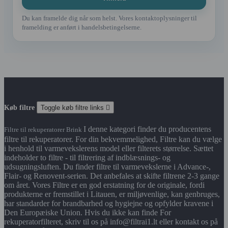
Du kan framelde dig når som helst. Vores kontaktoplysninger til
framelding er anført i handelsbetingelserne.
Køb filtre
Toggle køb filtre links

I denne kategori finder du producentens
Filtre til rekuperatorer Brink
filtre til rekuperatorer. For din bekvemmelighed, Filtre kan du vælge
i henhold til varmevekslerens model eller filterets størrelse. Sættet
indeholder to filtre - til filtrering af indblæsnings- og
udsugningsluften. Du finder filtre til varmevekslerne i Advance-,
Flair- og Renovent-serien. Det anbefales at skifte filtrene 2-3 gange
om året. Vores Filtre er en god erstatning for de originale, fordi
produkterne er fremstillet i Litauen, er miljøvenlige, kan genbruges,
har standarder for brandbarhed og hygiejne og opfylder kravene i
Den Europæiske Union. Hvis du ikke kan finde For
rekuperatorfilteret, skriv til os på info@filtrai1.lt eller kontakt os på