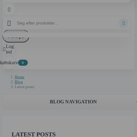



Fortryd
Log

ind
dkøbskurv
0
Home
Blog
Latest posts
BLOG NAVIGATION
LATEST POSTS