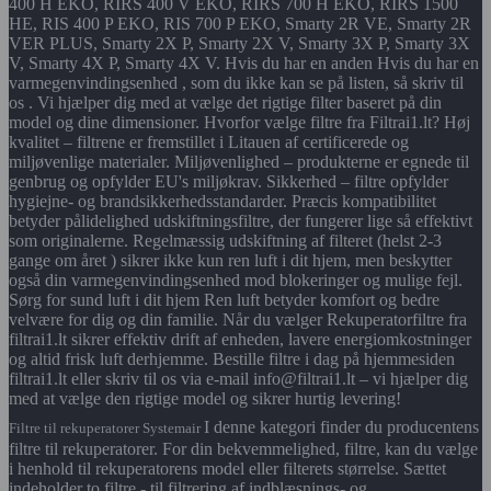
400 H EKO, RIRS 400 V EKO, RIRS 700 H EKO, RIRS 1500
HE, RIS 400 P EKO, RIS 700 P EKO, Smarty 2R VE, Smarty 2R
VER PLUS, Smarty 2X P, Smarty 2X V, Smarty 3X P, Smarty 3X
V, Smarty 4X P, Smarty 4X V. Hvis du har en anden Hvis du har en
varmegenvindingsenhed , som du ikke kan se på listen, så skriv til
os . Vi hjælper dig med at vælge det rigtige filter baseret på din
model og dine dimensioner. Hvorfor vælge filtre fra Filtrai1.lt? Høj
kvalitet – filtrene er fremstillet i Litauen af certificerede og
miljøvenlige materialer. Miljøvenlighed – produkterne er egnede til
genbrug og opfylder EU's miljøkrav. Sikkerhed – filtre opfylder
hygiejne- og brandsikkerhedsstandarder. Præcis kompatibilitet
betyder pålidelighed udskiftningsfiltre, der fungerer lige så effektivt
som originalerne. Regelmæssig udskiftning af filteret (helst 2-3
gange om året ) sikrer ikke kun ren luft i dit hjem, men beskytter
også din varmegenvindingsenhed mod blokeringer og mulige fejl.
Sørg for sund luft i dit hjem Ren luft betyder komfort og bedre
velvære for dig og din familie. Når du vælger Rekuperatorfiltre fra
filtrai1.lt sikrer effektiv drift af enheden, lavere energiomkostninger
og altid frisk luft derhjemme. Bestille filtre i dag på hjemmesiden
filtrai1.lt eller skriv til os via e-mail info@filtrai1.lt – vi hjælper dig
med at vælge den rigtige model og sikrer hurtig levering!
I denne kategori finder du producentens
Filtre til rekuperatorer Systemair
filtre til rekuperatorer. For din bekvemmelighed, filtre, kan du vælge
i henhold til rekuperatorens model eller filterets størrelse. Sættet
indeholder to filtre - til filtrering af indblæsnings- og