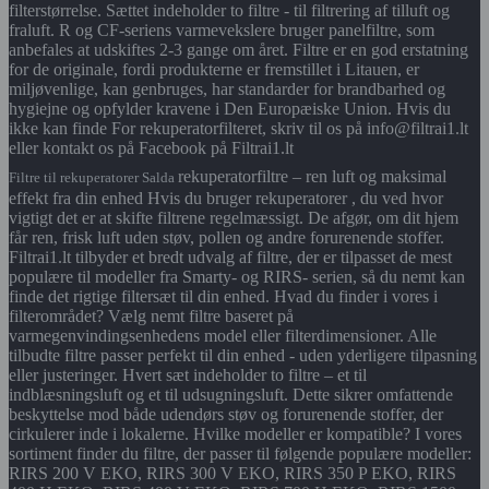
filterstørrelse. Sættet indeholder to filtre - til filtrering af tilluft og
fraluft. R og CF-seriens varmevekslere bruger panelfiltre, som
anbefales at udskiftes 2-3 gange om året. Filtre er en god erstatning
for de originale, fordi produkterne er fremstillet i Litauen, er
miljøvenlige, kan genbruges, har standarder for brandbarhed og
hygiejne og opfylder kravene i Den Europæiske Union. Hvis du
ikke kan finde For rekuperatorfilteret, skriv til os på info@filtrai1.lt
eller kontakt os på Facebook på Filtrai1.lt
rekuperatorfiltre – ren luft og maksimal
Filtre til rekuperatorer Salda
effekt fra din enhed Hvis du bruger rekuperatorer , du ved hvor
vigtigt det er at skifte filtrene regelmæssigt. De afgør, om dit hjem
får ren, frisk luft uden støv, pollen og andre forurenende stoffer.
Filtrai1.lt tilbyder et bredt udvalg af filtre, der er tilpasset de mest
populære til modeller fra Smarty- og RIRS- serien, så du nemt kan
finde det rigtige filtersæt til din enhed. Hvad du finder i vores i
filterområdet? Vælg nemt filtre baseret på
varmegenvindingsenhedens model eller filterdimensioner. Alle
tilbudte filtre passer perfekt til din enhed - uden yderligere tilpasning
eller justeringer. Hvert sæt indeholder to filtre – et til
indblæsningsluft og et til udsugningsluft. Dette sikrer omfattende
beskyttelse mod både udendørs støv og forurenende stoffer, der
cirkulerer inde i lokalerne. Hvilke modeller er kompatible? I vores
sortiment finder du filtre, der passer til følgende populære modeller:
RIRS 200 V EKO, RIRS 300 V EKO, RIRS 350 P EKO, RIRS