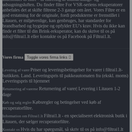
udsugningsluften. Du finder filtre For VSR-seriens rekuperatorer
anbefales det at skifte filtrene 2-3 gange om året. Vores Filtre er en
god erstatning for de originale, fordi produkterne er fremstillet i
Litauen, er miljøvenlige, kan genbruges, har standarder for
brandbarhed og hygiejne og opfylder EU's krav. Hvis du ikke kan
finde et filter til din Brink-rekuperator, kan du skrive til os på
info@filtrai1.lt eller kontakte os på Facebook på Filtrai1.lt.
Vores firma
Toggle vores firma links

Priser og leveringsbetingelser for varer i filtrai1.lt-
Levering af varer
butikken. Land. Leveringspris til pakkeautomaten fra (ekskl. moms)
Leveringspris til hjemmet
Returnering af varer| Levering i Litauen 1-2
Returnering af varerne
dage
Købsregler og betingelser ved køb af
Køb og salg regler
recuperatorfiltre.
Filtrai1.lt - en specialiseret elektronisk butik i
Information om Filtrai1.lt
Litauen, der sælger recuperatorfiltre.
Hvis du har spørgsmål, så skriv til os på info@filtrai1.lt
Kontakt os