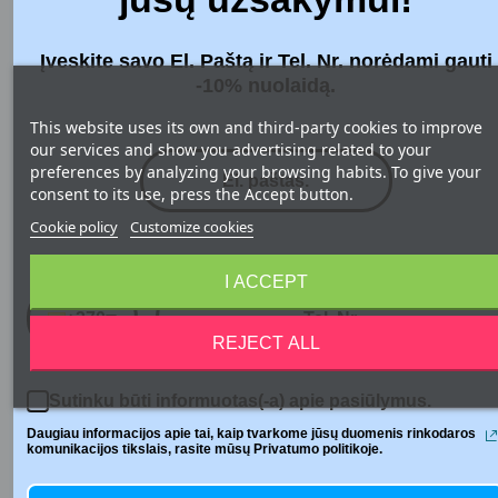
Įveskite savo El. Paštą ir Tel. Nr. norėdami gauti
-10% nuolaidą.
This website uses its own and third-party cookies to improve
our services and show you advertising related to your
preferences by analyzing your browsing habits. To give your
consent to its use, press the Accept button.
Cookie policy
Customize cookies
Telefono numeris
I ACCEPT
UDSKIFTNING AF KOMFOVENT
FILTERET
+370
REJECT ALL
7370 Views
Komfovent vejledning til udskiftning af rekuperatorfilter
Sutinku būti informuotas(-a) apie pasiūlymus.
beskriver, hvordan man korrekt udskifter
rekuperatorfiltre, instruktioner til udskiftning af filter. Det
Daugiau informacijos apie tai, kaip tvarkome jūsų duomenis rinkodaros
komunikacijos tikslais, rasite mūsų Privatumo politikoje.
understreges, at filtrene skal skiftes 2-3 gange årligt, og
efter udskiftning af filtrene kan det være nødvendigt at