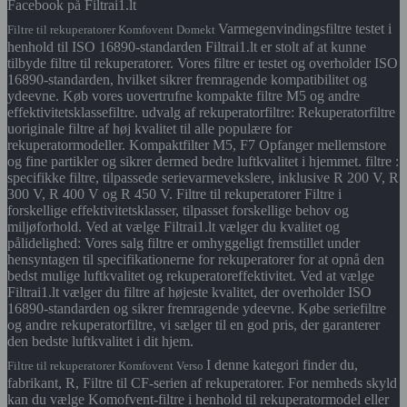
Facebook på Filtrai1.lt
Varmegenvindingsfiltre testet i
Filtre til rekuperatorer Komfovent Domekt
henhold til ISO 16890-standarden Filtrai1.lt er stolt af at kunne
tilbyde filtre til rekuperatorer. Vores filtre er testet og overholder ISO
16890-standarden, hvilket sikrer fremragende kompatibilitet og
ydeevne. Køb vores uovertrufne kompakte filtre M5 og andre
effektivitetsklassefiltre. udvalg af rekuperatorfiltre: Rekuperatorfiltre
uoriginale filtre af høj kvalitet til alle populære for
rekuperatormodeller. Kompaktfilter M5, F7 Opfanger mellemstore
og fine partikler og sikrer dermed bedre luftkvalitet i hjemmet. filtre :
specifikke filtre, tilpassede serievarmevekslere, inklusive R 200 V, R
300 V, R 400 V og R 450 V. Filtre til rekuperatorer Filtre i
forskellige effektivitetsklasser, tilpasset forskellige behov og
miljøforhold. Ved at vælge Filtrai1.lt vælger du kvalitet og
pålidelighed: Vores salg filtre er omhyggeligt fremstillet under
hensyntagen til specifikationerne for rekuperatorer for at opnå den
bedst mulige luftkvalitet og rekuperatoreffektivitet. Ved at vælge
Filtrai1.lt vælger du filtre af højeste kvalitet, der overholder ISO
16890-standarden og sikrer fremragende ydeevne. Købe seriefiltre
og andre rekuperatorfiltre, vi sælger til en god pris, der garanterer
den bedste luftkvalitet i dit hjem.
I denne kategori finder du,
Filtre til rekuperatorer Komfovent Verso
fabrikant, R, Filtre til CF-serien af rekuperatorer. For nemheds skyld
kan du vælge Komofvent-filtre i henhold til rekuperatormodel eller