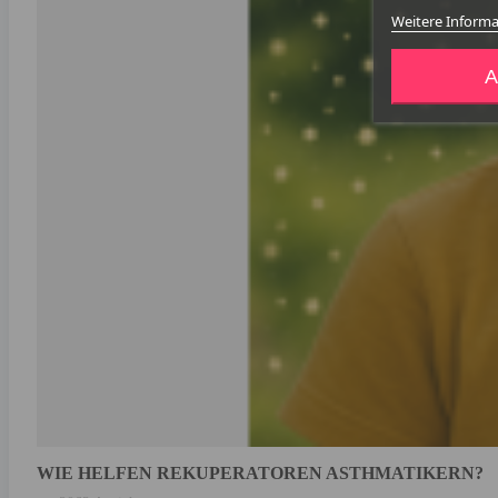
Weitere Inform
A
WIE HELFEN REKUPERATOREN ASTHMATIKERN?