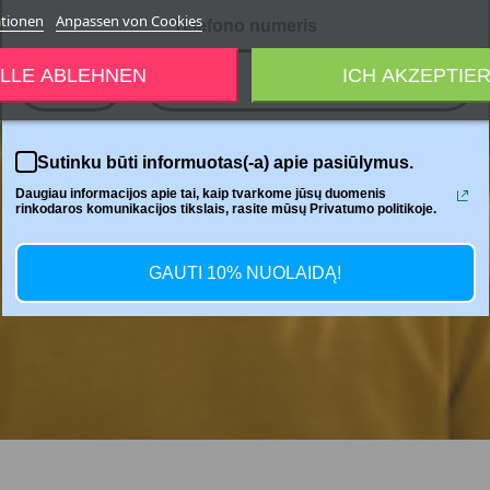
ationen
Anpassen von Cookies
Telefono numeris
LLE ABLEHNEN
ICH AKZEPTIE
+370
Sutinku būti informuotas(-a) apie pasiūlymus.
Daugiau informacijos apie tai, kaip tvarkome jūsų duomenis
rinkodaros komunikacijos tikslais, rasite mūsų Privatumo politikoje.
GAUTI 10% NUOLAIDĄ!