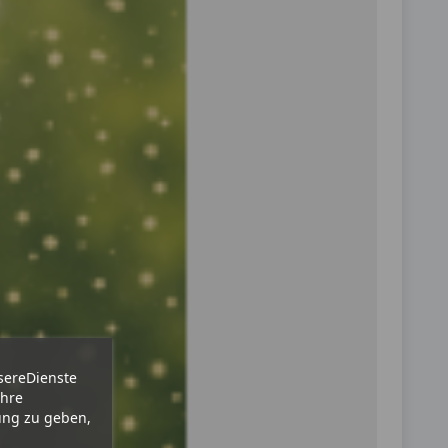
sereDienste
Ihre
ung zu geben,