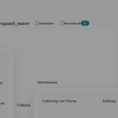


expand_more
Anmelden
Warenkorb
0
Information
ul
Lieferung von Waren
Zahlung
ren
Valikliai