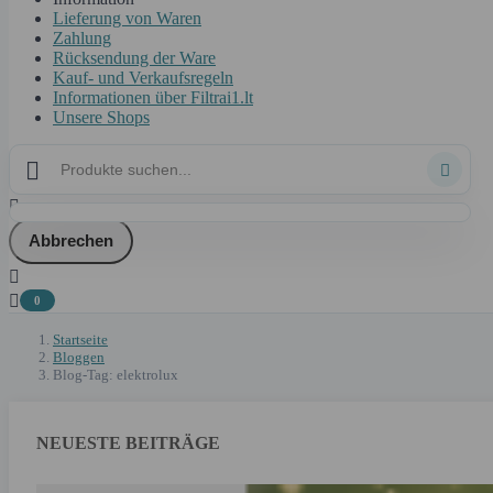
Lieferung von Waren
Zahlung
Rücksendung der Ware
Kauf- und Verkaufsregeln
Informationen über Filtrai1.lt
Unsere Shops



Abbrechen


0
Startseite
Bloggen
Blog-Tag: elektrolux
NEUESTE BEITRÄGE