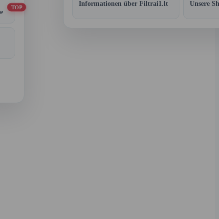
Informationen über Filtrai1.lt
Unsere S
TOP
e