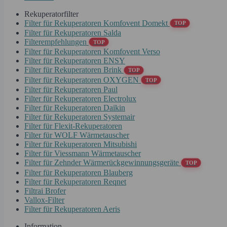
Rekuperatorfilter
Filter für Rekuperatoren Komfovent Domekt
TOP
Filter für Rekuperatoren Salda
Filterempfehlungen
TOP
Filter für Rekuperatoren Komfovent Verso
Filter für Rekuperatoren ENSY
Filter für Rekuperatoren Brink
TOP
Filter für Rekuperatoren OXYGEN
TOP
Filter für Rekuperatoren Paul
Filter für Rekuperatoren Electrolux
Filter für Rekuperatoren Daikin
Filter für Rekuperatoren Systemair
Filter für Flexit-Rekuperatoren
Filter für WOLF Wärmetauscher
Filter für Rekuperatoren Mitsubishi
Filter für Viessmann Wärmetauscher
Filter für Zehnder Wärmerückgewinnungsgeräte
TOP
Filter für Rekuperatoren Blauberg
Filter für Rekuperatoren Reqnet
Filtrai Brofer
Vallox-Filter
Filter für Rekuperatoren Aeris
Information