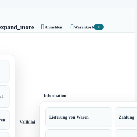


expand_more
Anmelden
Warenkorb
0
Information
ul
Lieferung von Waren
Zahlung
ren
Valikliai