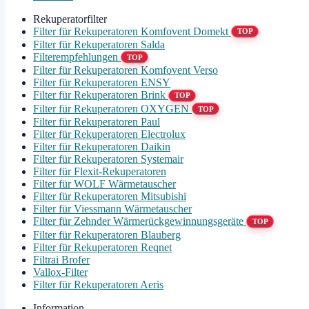
Rekuperatorfilter
Filter für Rekuperatoren Komfovent Domekt
TOP
Filter für Rekuperatoren Salda
Filterempfehlungen
TOP
Filter für Rekuperatoren Komfovent Verso
Filter für Rekuperatoren ENSY
Filter für Rekuperatoren Brink
TOP
Filter für Rekuperatoren OXYGEN
TOP
Filter für Rekuperatoren Paul
Filter für Rekuperatoren Electrolux
Filter für Rekuperatoren Daikin
Filter für Rekuperatoren Systemair
Filter für Flexit-Rekuperatoren
Filter für WOLF Wärmetauscher
Filter für Rekuperatoren Mitsubishi
Filter für Viessmann Wärmetauscher
Filter für Zehnder Wärmerückgewinnungsgeräte
TOP
Filter für Rekuperatoren Blauberg
Filter für Rekuperatoren Reqnet
Filtrai Brofer
Vallox-Filter
Filter für Rekuperatoren Aeris
Information