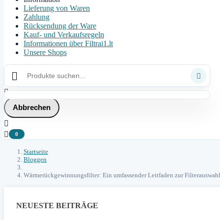
Lieferung von Waren
Zahlung
Rücksendung der Ware
Kauf- und Verkaufsregeln
Informationen über Filtrai1.lt
Unsere Shops



Abbrechen


0
Startseite
Bloggen
Wärmerückgewinnungsfilter: Ein umfassender Leitfaden zur Filterauswa
NEUESTE BEITRÄGE