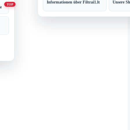
Informationen über Filtrai1.lt
Unsere S
TOP
e