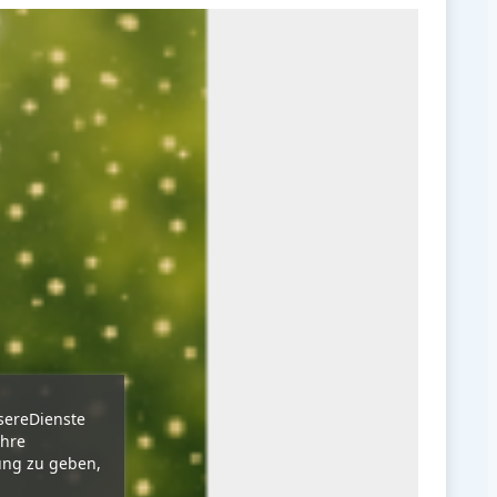
sereDienste
Ihre
ung zu geben,