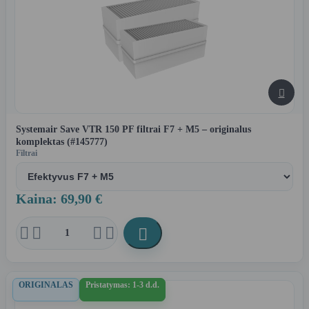

Systemair Save VTR 150 PF filtrai F7 + M5 – originalus
komplektas (#145777)
Filtrai
Kaina: 69,90 €





ORIGINALAS
Pristatymas: 1-3 d.d.