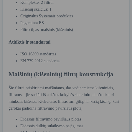
Komplekte: 2 filtrai
Kišenių skaičius: 1
Originalus Systemair produktas
Pagaminta ES
Filtro tipas: maišinis (kišeninis)
Atitiktis ir standartai
ISO 16890 standartas
EN 779:2012 standartas
Maišinių (kišeninių) filtrų konstrukcija
Šie filtrai priskiriami maišiniams, dar vadinamiems kišeniniais,
filtrams – jie susiūti iš aukštos kokybės sintetinio pluošto ir turi
minkštas kišenes. Kiekvienas filtras turi gilią, lanksčią kišenę, kuri
gerokai padidina filtravimo paviršiaus plotą.
Didesnis filtravimo paviršiaus plotas
Didesnis dulkių sulaikymo pajėgumas