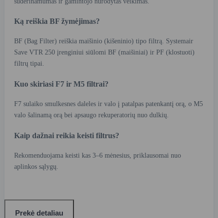
suderinamumas ir gamintojo nurodytas veikimas.
Ką reiškia BF žymėjimas?
BF (Bag Filter) reiškia maišinio (kišeninio) tipo filtrą. Systemair
Save VTR 250 įrenginiui siūlomi BF (maišiniai) ir PF (klostuoti)
filtrų tipai.
Kuo skiriasi F7 ir M5 filtrai?
F7 sulaiko smulkesnes daleles ir valo į patalpas patenkantį orą, o M5
valo šalinamą orą bei apsaugo rekuperatorių nuo dulkių.
Kaip dažnai reikia keisti filtrus?
Rekomenduojama keisti kas 3–6 mėnesius, priklausomai nuo
aplinkos sąlygų.
Prekė detaliau