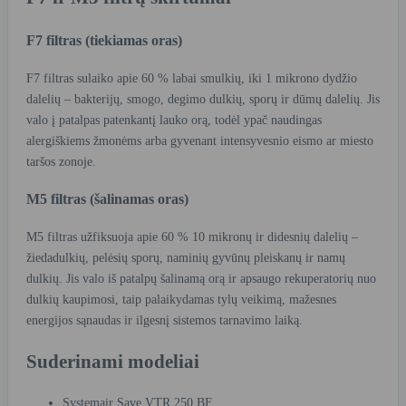
F7 filtras (tiekiamas oras)
F7 filtras sulaiko apie 60 % labai smulkių, iki 1 mikrono dydžio
dalelių – bakterijų, smogo, degimo dulkių, sporų ir dūmų dalelių. Jis
valo į patalpas patenkantį lauko orą, todėl ypač naudingas
alergiškiems žmonėms arba gyvenant intensyvesnio eismo ar miesto
taršos zonoje.
M5 filtras (šalinamas oras)
M5 filtras užfiksuoja apie 60 % 10 mikronų ir didesnių dalelių –
žiedadulkių, pelėsių sporų, naminių gyvūnų pleiskanų ir namų
dulkių. Jis valo iš patalpų šalinamą orą ir apsaugo rekuperatorių nuo
dulkių kaupimosi, taip palaikydamas tylų veikimą, mažesnes
energijos sąnaudas ir ilgesnį sistemos tarnavimo laiką.
Suderinami modeliai
Systemair Save VTR 250 BF