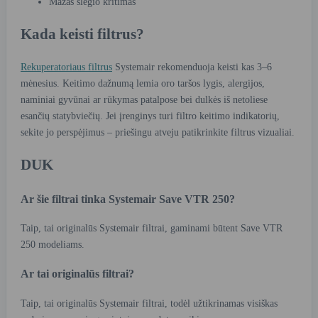
Mažas slėgio kritimas
Kada keisti filtrus?
Rekuperatoriaus filtrus
Systemair rekomenduoja keisti kas 3–6
mėnesius. Keitimo dažnumą lemia oro taršos lygis, alergijos,
naminiai gyvūnai ar rūkymas patalpose bei dulkės iš netoliese
esančių statybviečių. Jei įrenginys turi filtro keitimo indikatorių,
sekite jo perspėjimus – priešingu atveju patikrinkite filtrus vizualiai.
DUK
Ar šie filtrai tinka Systemair Save VTR 250?
Taip, tai originalūs Systemair filtrai, gaminami būtent Save VTR
250 modeliams.
Ar tai originalūs filtrai?
Taip, tai originalūs Systemair filtrai, todėl užtikrinamas visiškas