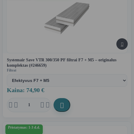

Systemair Save VTR 300/350 PF filtrai F7 + M5 – originalus
komplektas (#246659)
Filtrai
Kaina: 74,90 €





Pristatymas: 1-3 d.d.