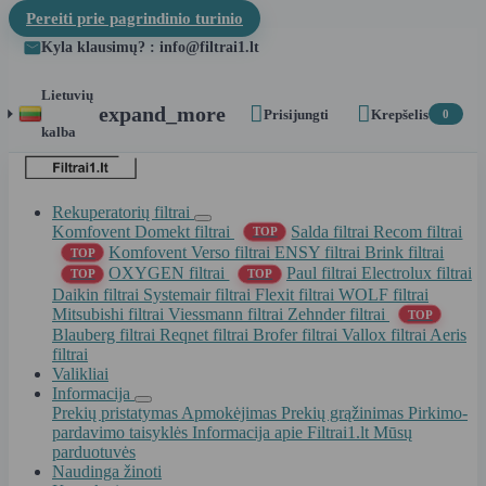
Pereiti prie pagrindinio turinio
Kyla klausimų? : info@filtrai1.lt
Lietuvių


expand_more
Prisijungti
Krepšelis
0
kalba
Rekuperatorių filtrai
Komfovent Domekt filtrai
Salda filtrai
Recom filtrai
TOP
Komfovent Verso filtrai
ENSY filtrai
Brink filtrai
TOP
OXYGEN filtrai
Paul filtrai
Electrolux filtrai
TOP
TOP
Daikin filtrai
Systemair filtrai
Flexit filtrai
WOLF filtrai
Mitsubishi filtrai
Viessmann filtrai
Zehnder filtrai
TOP
Blauberg filtrai
Reqnet filtrai
Brofer filtrai
Vallox filtrai
Aeris
filtrai
Valikliai
Informacija
Prekių pristatymas
Apmokėjimas
Prekių grąžinimas
Pirkimo-
pardavimo taisyklės
Informacija apie Filtrai1.lt
Mūsų
parduotuvės
Naudinga žinoti