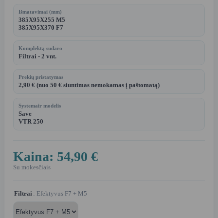
Išmatavimai (mm)
385X95X255 M5
385X95X370 F7
Komplektą sudaro
Filtrai - 2 vnt.
Prekių pristatymas
2,90 € (nuo 50 € siuntimas nemokamas į paštomatą)
Systemair modelis
Save
VTR 250
Kaina:
54,90 €
Su mokesčiais
Filtrai
: Efektyvus F7 + M5