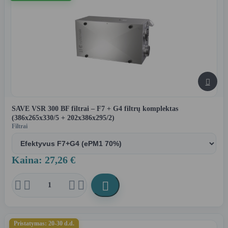

SAVE VSR 300 BF filtrai – F7 + G4 filtrų komplektas
(386x265x330/5 + 202x386x295/2)
Filtrai
Kaina: 27,26 €





Pristatymas: 20-30 d.d.