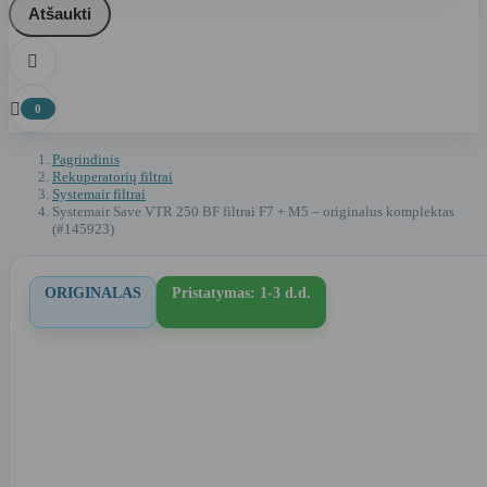
Atšaukti


0
Pagrindinis
Rekuperatorių filtrai
Systemair filtrai
Systemair Save VTR 250 BF filtrai F7 + M5 – originalus komplektas
(#145923)
ORIGINALAS
Pristatymas: 1-3 d.d.