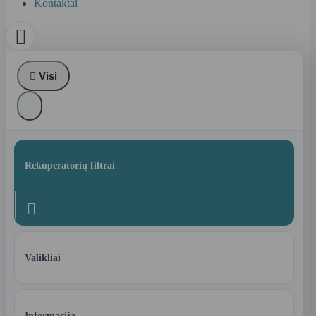
Kontaktai


Visi
Rekuperatorių filtrai

Valikliai
Informacija