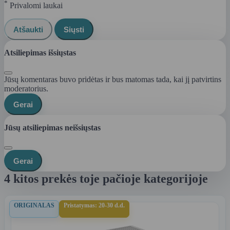
*
Privalomi laukai
Atšaukti
Siųsti
Atsiliepimas išsiųstas
Jūsų komentaras buvo pridėtas ir bus matomas tada, kai jį patvirtins
moderatorius.
Gerai
Jūsų atsiliepimas neišsiųstas
Gerai
4 kitos prekės toje pačioje kategorijoje
ORIGINALAS
Pristatymas: 20-30 d.d.