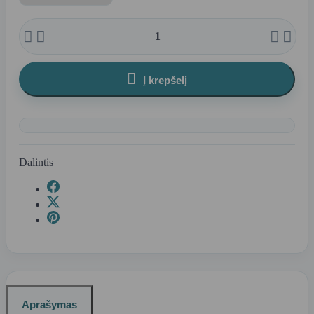





Į krepšelį
Dalintis
Aprašymas