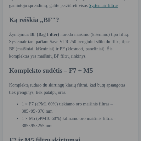
gamintojo sprendimų, galite peržiūrėti visus
Systemair filtrus
.
Ką reiškia „BF"?
Žymėjimas
BF (Bag Filter)
nurodo maišinio (kišeninio) tipo filtrą.
Systemair tam pačiam Save VTR 250 įrenginiui siūlo du filtrų tipus:
BF (maišiniai, kišeniniai) ir PF (klostuoti, paneliniai). Šis
komplektas yra maišinių BF filtrų rinkinys.
Komplekto sudėtis – F7 + M5
Komplektą sudaro du skirtingų klasių filtrai, kad būtų apsaugotas
tiek įrenginys, tiek patalpų oras.
1 × F7 (ePM1 60%) tiekiamo oro maišinis filtras –
385×95×370 mm
1 × M5 (ePM10 60%) šalinamo oro maišinis filtras –
385×95×255 mm
F7 ir M5 filtrų skirtumai