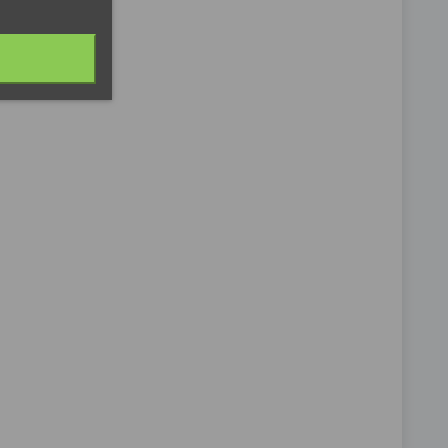
UNIV
62
Rekuper
Read m