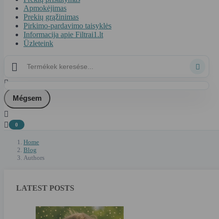
Apmokėjimas
Prekių grąžinimas
Pirkimo-pardavimo taisyklės
Informacija apie Filtrai1.lt
Üzleteink



Mégsem


0
Home
Blog
Authors
LATEST POSTS