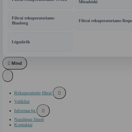
Mitsubishi
Filtrai rekuperatoriams
Filtrai rekuperatoriams Reqn
Blauberg
Légszűrők

Mind
Rekuperatorių filtrai

Valikliai
Informacija

Naudinga žinoti
Kontaktai