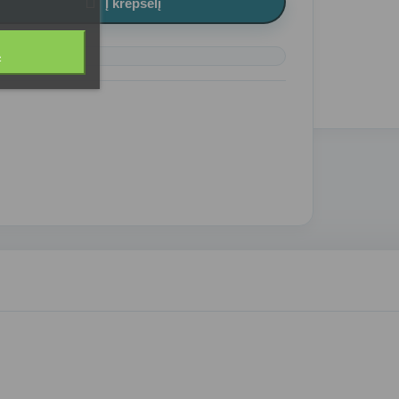

Į krepšelį
Ą