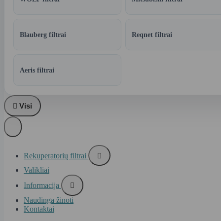
Blauberg filtrai
Reqnet filtrai
Aeris filtrai

Visi
Rekuperatorių filtrai

Valikliai
Informacija

Naudinga žinoti
Kontaktai