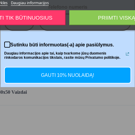




yklės
Daugiau informacijos
Telefono numeris
TI TIK BŪTINUOSIUS
PRIIMTI VISK
+370
Dalintis
Sutinku būti informuotas(-a) apie pasiūlymus.
Daugiau informacijos apie tai, kaip tvarkome jūsų duomenis
rinkodaros komunikacijos tikslais, rasite mūsų Privatumo politikoje.
GAUTI 10% NUOLAIDĄ!
80x50 Vaizdai