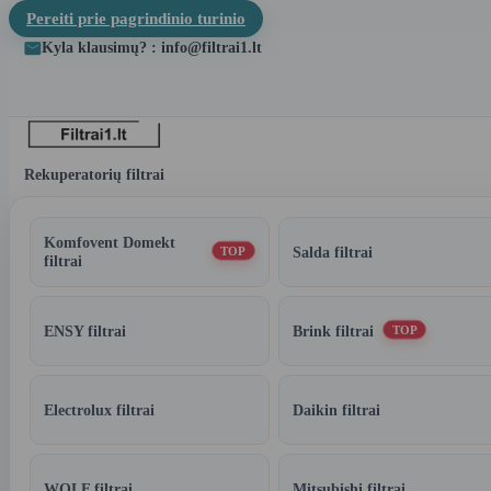
Pereiti prie pagrindinio turinio
Kyla klausimų? : info@filtrai1.lt
Rekuperatorių filtrai
Komfovent Domekt
Salda filtrai
TOP
filtrai
ENSY filtrai
Brink filtrai
TOP
Electrolux filtrai
Daikin filtrai
WOLF filtrai
Mitsubishi filtrai