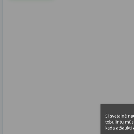
Ši svetainė na
tobulintų mūsų
kada atšaukti a