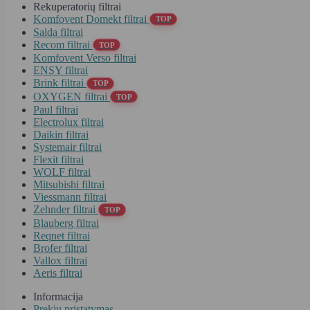
Rekuperatorių filtrai
Komfovent Domekt filtrai
TOP
Salda filtrai
Recom filtrai
TOP
Komfovent Verso filtrai
ENSY filtrai
Brink filtrai
TOP
OXYGEN filtrai
TOP
Paul filtrai
Electrolux filtrai
Daikin filtrai
Systemair filtrai
Flexit filtrai
WOLF filtrai
Mitsubishi filtrai
Viessmann filtrai
Zehnder filtrai
TOP
Blauberg filtrai
Reqnet filtrai
Brofer filtrai
Vallox filtrai
Aeris filtrai
Informacija
Prekių pristatymas