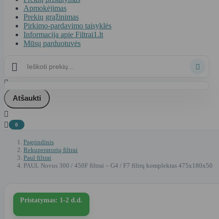
Apmokėjimas
Prekių grąžinimas
Pirkimo-pardavimo taisyklės
Informacija apie Filtrai1.lt
Mūsų parduotuvės



Atšaukti


0
Pagrindinis
Rekuperatorių filtrai
Paul filtrai
PAUL Novus 300 / 450F filtrai – G4 / F7 filtrų komplektas 475x180x50
Pristatymas: 1-2 d.d.