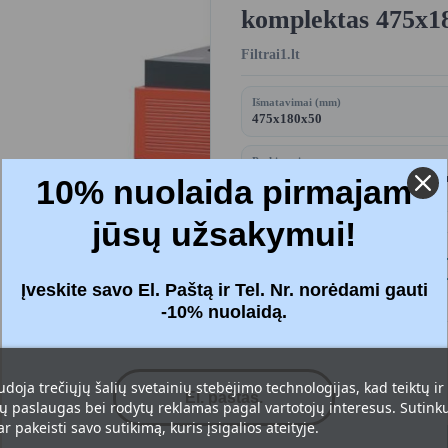
komplektas 475x1
Filtrai1.lt
Išmatavimai (mm)
475x180x50
Prekių pristatymas
2,90 € (nuo 50 € siuntimas nemoka
10% nuolaida pirmajam
paštomatą)
jūsų užsakymui!
Kaina:
23,88 
Įveskite savo El. Paštą ir Tel. Nr. norėdami gauti
Su mokesčiais
-10% nuolaidą.
Filtrai
: Ekonominis (G4+G4)
udoja trečiųjų šalių svetainių stebėjimo technologijas, kad teiktų ir
 paslaugas bei rodytų reklamas pagal vartotojų interesus. Sutinku 
r pakeisti savo sutikimą, kuris įsigalios ateityje.