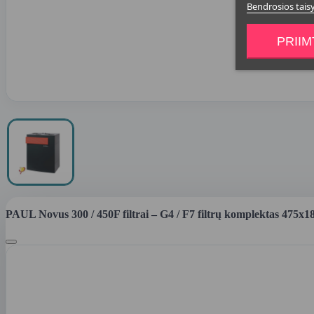
Bendrosios tais
PRIIM
PAUL Novus 300 / 450F filtrai – G4 / F7 filtrų komplektas 475x1