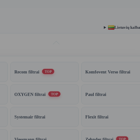
Lietuvių kalb
Recom filtrai
Komfovent Verso filtrai
TOP
OXYGEN filtrai
Paul filtrai
TOP
Systemair filtrai
Flexit filtrai
Viessmann filtrai
Zehnder filtrai
TOP