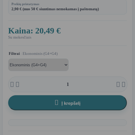
Prekių pristatymas
2,90 € (nuo 50 € siuntimas nemokamas į paštomatą)
Kaina:
20,49 €
Su mokesčiais
Filtrai
: Ekonominis (G4+G4)





Į krepšelį