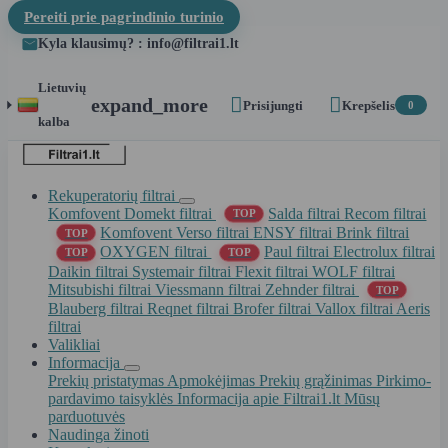
Pereiti prie pagrindinio turinio
Kyla klausimų? : info@filtrai1.lt
Lietuvių


expand_more
Prisijungti
Krepšelis
0
kalba
Rekuperatorių filtrai
Komfovent Domekt filtrai
Salda filtrai
Recom filtrai
TOP
Komfovent Verso filtrai
ENSY filtrai
Brink filtrai
TOP
OXYGEN filtrai
Paul filtrai
Electrolux filtrai
TOP
TOP
Daikin filtrai
Systemair filtrai
Flexit filtrai
WOLF filtrai
Mitsubishi filtrai
Viessmann filtrai
Zehnder filtrai
TOP
Blauberg filtrai
Reqnet filtrai
Brofer filtrai
Vallox filtrai
Aeris
filtrai
Valikliai
Informacija
Prekių pristatymas
Apmokėjimas
Prekių grąžinimas
Pirkimo-
pardavimo taisyklės
Informacija apie Filtrai1.lt
Mūsų
parduotuvės
Naudinga žinoti