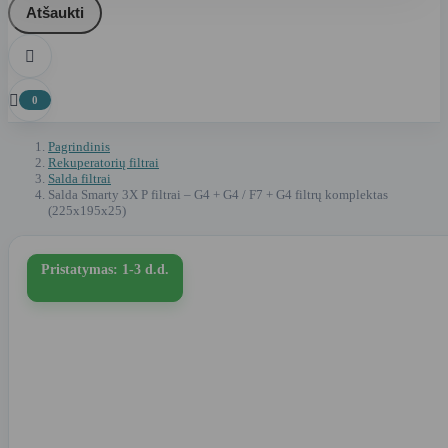
Atšaukti


0
Pagrindinis
Rekuperatorių filtrai
Salda filtrai
Salda Smarty 3X P filtrai – G4 + G4 / F7 + G4 filtrų komplektas
(225x195x25)
Pristatymas: 1-3 d.d.