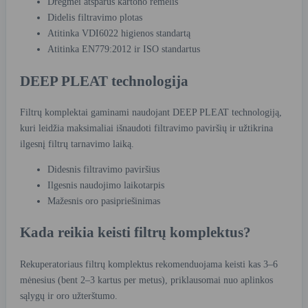
Drėgmei atsparus kartono rėmelis
Didelis filtravimo plotas
Atitinka VDI6022 higienos standartą
Atitinka EN779:2012 ir ISO standartus
DEEP PLEAT technologija
Filtrų komplektai gaminami naudojant DEEP PLEAT technologiją,
kuri leidžia maksimaliai išnaudoti filtravimo paviršių ir užtikrina
ilgesnį filtrų tarnavimo laiką.
Didesnis filtravimo paviršius
Ilgesnis naudojimo laikotarpis
Mažesnis oro pasipriešinimas
Kada reikia keisti filtrų komplektus?
Rekuperatoriaus filtrų komplektus rekomenduojama keisti kas 3–6
mėnesius (bent 2–3 kartus per metus), priklausomai nuo aplinkos
sąlygų ir oro užterštumo.