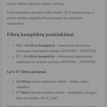
orą bei stabilų vėdinimo sistemos veikimą.
Filtrų komplektai pritaikyti Salda Smarty 3X P rekuperatoriui ir
tiksliai atitinka originalių filtrų matmenis bei techninius
reikalavimus.
Filtrų komplektų pasirinkimai
G4 + G4 filtrų komplektai
– standartinis sprendimas
kasdieniam naudojimui (atitinka ZFEPF109 + ZFEPF109)
F7 + G4 filtrų komplektai
– efektyvesnis pasirinkimas
aukštesnei oro kokybei (atitinka ZFEPF108 + ZFEPF109)
G4 ir F7 filtrų skirtumai
G4 filtrai
sulaiko stambesnes daleles – dulkes, pūkus,
vabzdžius
F7 filtrai
filtruoja smulkias daleles – žiedadulkes, smogą ir
kitus oro teršalus (iki 0,3 µm)
F7 filtrų komplektai rekomenduojami tiekiamam orui, jei siekiate