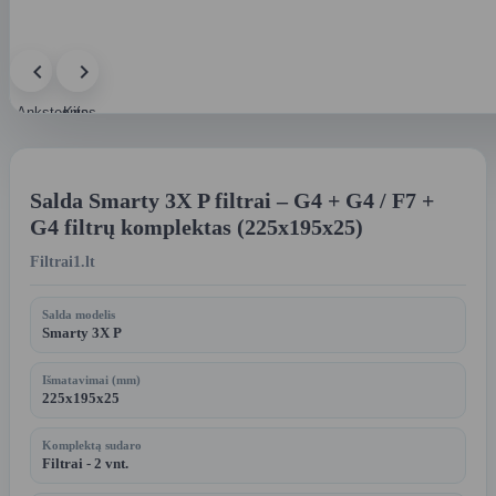
Ankstesnis
Kitas
paveikslėlis
paveikslėlis
Salda Smarty 3X P filtrai – G4 + G4 / F7 +
G4 filtrų komplektas (225x195x25)
Filtrai1.lt
Salda modelis
Smarty 3X P
Išmatavimai (mm)
225x195x25
Komplektą sudaro
Filtrai - 2 vnt.