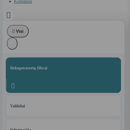
Kontaktai


Visi
Rekuperatorių filtrai

Valikliai
Informacija