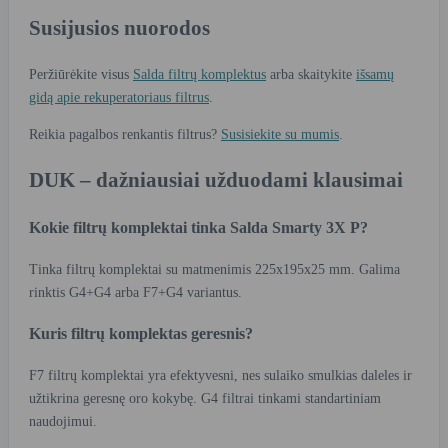
Susijusios nuorodos
Peržiūrėkite visus
Salda filtrų komplektus
arba skaitykite
išsamų
gidą apie rekuperatoriaus filtrus
.
Reikia pagalbos renkantis filtrus?
Susisiekite su mumis
.
DUK – dažniausiai užduodami klausimai
Kokie filtrų komplektai tinka Salda Smarty 3X P?
Tinka filtrų komplektai su matmenimis 225x195x25 mm. Galima
rinktis G4+G4 arba F7+G4 variantus.
Kuris filtrų komplektas geresnis?
F7 filtrų komplektai yra efektyvesni, nes sulaiko smulkias daleles ir
užtikrina geresnę oro kokybę. G4 filtrai tinkami standartiniam
naudojimui.