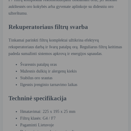
aukštesnės oro kokybės arba gyvenate aplinkoje su didesniu oro
užterštumu.
Rekuperatoriaus filtrų svarba
Tinkamai parinkti filtrų komplektai užtikrina efektyvų
rekuperatoriaus darbą ir švarų patalpų orą. Reguliarus filtrų keitimas
padeda sumažinti sistemos apkrovą ir energijos sąnaudas.
Švaresnis patalpų oras
Mažesnis dulkių ir alergenų kiekis
Stabilus oro srautas
Ilgesnis įrenginio tarnavimo laikas
Techninė specifikacija
Išmatavimai: 225 x 195 x 25 mm
Filtrų klasės: G4 / F7
Pagaminti Lietuvoje