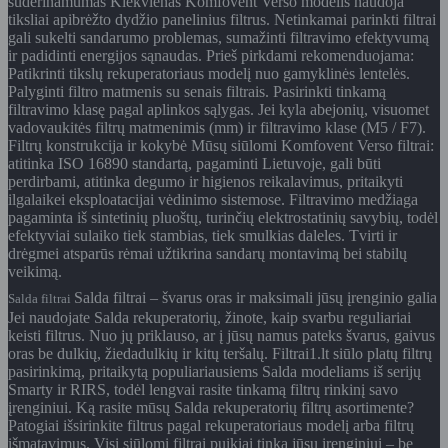
suderinamumas Kiekvienas Komfovent Verso modelis naudoja
tiksliai apibrėžto dydžio panelinius filtrus. Netinkamai parinkti filtrai
gali sukelti sandarumo problemas, sumažinti filtravimo efektyvumą
ir padidinti energijos sąnaudas. Prieš pirkdami rekomenduojama:
Patikrinti tikslų rekuperatoriaus modelį nuo gamyklinės lentelės.
Palyginti filtro matmenis su senais filtrais. Pasirinkti tinkamą
filtravimo klasę pagal aplinkos sąlygas. Jei kyla abejonių, visuomet
vadovaukitės filtrų matmenimis (mm) ir filtravimo klase (M5 / F7).
Filtrų konstrukcija ir kokybė Mūsų siūlomi Komfovent Verso filtrai:
atitinka ISO 16890 standartą, pagaminti Lietuvoje, gali būti
perdirbami, atitinka degumo ir higienos reikalavimus, pritaikyti
ilgalaikei eksploatacijai vėdinimo sistemose. Filtravimo medžiaga
pagaminta iš sintetinių pluoštų, turinčių elektrostatinių savybių, todėl
efektyviai sulaiko tiek stambias, tiek smulkias daleles. Tvirti ir
drėgmei atsparūs rėmai užtikrina sandarų montavimą bei stabilų
veikimą.
Salda filtrai – švarus oras ir maksimali jūsų įrenginio galia
Salda filtrai
Jei naudojate Salda rekuperatorių, žinote, kaip svarbu reguliariai
keisti filtrus. Nuo jų priklauso, ar į jūsų namus pateks švarus, gaivus
oras be dulkių, žiedadulkių ir kitų teršalų. Filtrai1.lt siūlo platų filtrų
pasirinkimą, pritaikytą populiariausiems Salda modeliams iš serijų
Smarty ir RIRS, todėl lengvai rasite tinkamą filtrų rinkinį savo
įrenginiui. Ką rasite mūsų Salda rekuperatorių filtrų asortimente?
Patogiai išsirinkite filtrus pagal rekuperatoriaus modelį arba filtrų
išmatavimus. Visi siūlomi filtrai puikiai tinka jūsų įrenginiui – be