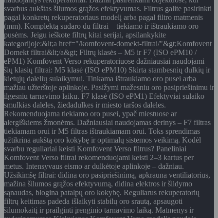
svarbus aukštas šilumos grąžos efektyvumas. Filtrus galite pasirinkti
pagal konkretų rekuperatoriaus modelį arba pagal filtro matmenis
(mm). Komplektą sudaro du filtrai – tiekiamo ir ištraukiamo oro
pusėms. Jeigu ieškote filtrų kitai serijai, apsilankykite
kategorijoje:&lt;a href="/komfovent-domekt-filtrai/"&gt;Komfovent
Domekt filtrai&lt;/a&gt; Filtrų klasės – M5 ir F7 (ISO ePM10 /
ePM1) Komfovent Verso rekuperatoriuose dažniausiai naudojami
šių klasių filtrai: M5 klasė (ISO ePM10) Skirta stambesnių dulkių ir
kietųjų dalelių sulaikymui. Tinkama ištraukiamo oro pusei arba
mažiau užterštoje aplinkoje. Pasižymi mažesniu oro pasipriešinimu ir
ilgesniu tarnavimo laiku. F7 klasė (ISO ePM1) Efektyviai sulaiko
smulkias daleles, žiedadulkes ir miesto taršos daleles.
Rekomenduojama tiekiamo oro pusei, ypač miestuose ar
alergiškiems žmonėms. Dažniausiai naudojamas derinys – F7 filtras
tiekiamam orui ir M5 filtras ištraukiamam orui. Toks sprendimas
užtikrina aukštą oro kokybę ir optimalų sistemos veikimą. Kodėl
svarbu reguliariai keisti Komfovent Verso filtrus? Paneliniai
Komfovent Verso filtrai rekomenduojami keisti 2–3 kartus per
metus. Intensyvaus eismo ar dulkėtoje aplinkoje – dažniau.
Užsikimšę filtrai: didina oro pasipriešinimą, apkrauna ventiliatorius,
mažina šilumos grąžos efektyvumą, didina elektros ir šildymo
sąnaudas, blogina patalpų oro kokybę. Reguliarus rekuperatorių
filtrų keitimas padeda išlaikyti stabilų oro srautą, apsaugoti
šilumokaitį ir prailginti įrenginio tarnavimo laiką. Matmenys ir