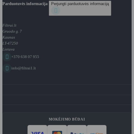
Parduotuvės informacija
Perjungti parduotuvės informaciją

Filtrai.lt
Gruodo g. 7
Kaunas
LT-47250
Lietuva

+370 638 07 955

info@filtrai1.lt
MOKĖJIMO BŪDAI