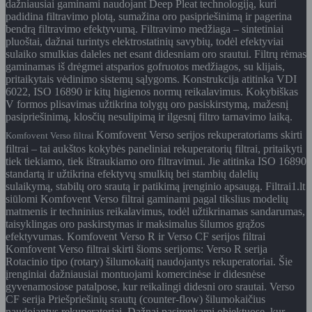
dažniausiai gaminami naudojant Deep Pleat technologiją, kuri
padidina filtravimo plotą, sumažina oro pasipriešinimą ir pagerina
bendrą filtravimo efektyvumą. Filtravimo medžiaga – sintetiniai
pluoštai, dažnai turintys elektrostatinių savybių, todėl efektyviai
sulaiko smulkias daleles net esant didesniam oro srautui. Filtrų rėmas
gaminamas iš drėgmei atsparios gofruotos medžiagos, su klijais,
pritaikytais vėdinimo sistemų sąlygoms. Konstrukcija atitinka VDI
6022, ISO 16890 ir kitų higienos normų reikalavimus. Kokybiškas
V formos plisavimas užtikrina tolygų oro pasiskirstymą, mažesnį
pasipriešinimą, klosčių nesulipimą ir ilgesnį filtro tarnavimo laiką.
Komfovent Verso serijos rekuperatoriams skirti
Komfovent Verso filtrai
filtrai – tai aukštos kokybės paneliniai rekuperatorių filtrai, pritaikyti
tiek tiekiamo, tiek ištraukiamo oro filtravimui. Jie atitinka ISO 16890
standartą ir užtikrina efektyvų smulkių bei stambių dalelių
sulaikymą, stabilų oro srautą ir patikimą įrenginio apsaugą. Filtrai1.lt
siūlomi Komfovent Verso filtrai gaminami pagal tikslius modelių
matmenis ir techninius reikalavimus, todėl užtikrinamas sandarumas,
taisyklingas oro paskirstymas ir maksimalus šilumos grąžos
efektyvumas. Komfovent Verso R ir Verso CF serijos filtrai
Komfovent Verso filtrai skirti šioms serijoms: Verso R serija
Rotacinio tipo (rotary) šilumokaitį naudojantys rekuperatoriai. Šie
įrenginiai dažniausiai montuojami komercinėse ir didesnėse
gyvenamosiose patalpose, kur reikalingi didesni oro srautai. Verso
CF serija Priešpriešinių srautų (counter-flow) šilumokaičius
naudojantys rekuperatoriai. Dažnai pasirenkami objektuose, kur