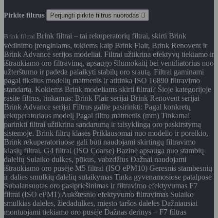
Pirkite filtrus
Perjungti pirkite filtrus nuorodas

Brink filtrai – tai rekuperatorių filtrai, skirti Brink
Brink filtrai
vėdinimo įrenginiams, tokiems kaip Brink Flair, Brink Renovent ir
Brink Advance serijos modeliai. Filtrai užtikrina efektyvų tiekiamo ir
ištraukiamo oro filtravimą, apsaugo šilumokaitį bei ventiliatorius nuo
užterštumo ir padeda palaikyti stabilų oro srautą. Filtrai gaminami
pagal tikslius modelių matmenis ir atitinka ISO 16890 filtravimo
standartą. Kokiems Brink modeliams skirti filtrai? Šioje kategorijoje
rasite filtrus, tinkamus: Brink Flair serijai Brink Renovent serijai
Brink Advance serijai Filtrus galite pasirinkti: Pagal konkretų
rekuperatoriaus modelį Pagal filtro matmenis (mm) Tinkamai
parinkti filtrai užtikrina sandarumą ir taisyklingą oro paskirstymą
sistemoje. Brink filtrų klasės Priklausomai nuo modelio ir poreikio,
Brink rekuperatoriuose gali būti naudojami skirtingų filtravimo
klasių filtrai. G4 filtrai (ISO Coarse) Bazinė apsauga nuo stambių
dalelių Sulaiko dulkes, pūkus, vabzdžius Dažnai naudojami
ištraukiamo oro pusėje M5 filtrai (ISO ePM10) Geresnis stambesnių
ir dalies smulkių dalelių sulaikymas Tinka gyvenamosiose patalpose
Subalansuotas oro pasipriešinimas ir filtravimo efektyvumas F7
filtrai (ISO ePM1) Aukštesnio efektyvumo filtravimas Sulaiko
smulkias daleles, žiedadulkes, miesto taršos daleles Dažniausiai
montuojami tiekiamo oro pusėje Dažnas derinys – F7 filtras