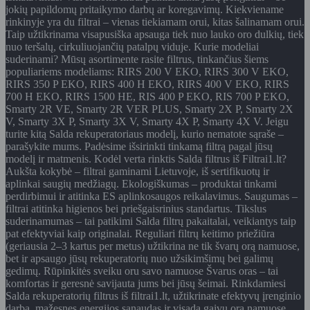
jokių papildomų pritaikymo darbų ar koregavimų. Kiekviename
rinkinyje yra du filtrai – vienas tiekiamam orui, kitas šalinamam orui.
Taip užtikrinama visapusiška apsauga tiek nuo lauko oro dulkių, tiek
nuo teršalų, cirkuliuojančių patalpų viduje. Kurie modeliai
suderinami? Mūsų asortimente rasite filtrus, tinkančius šiems
populiariems modeliams: RIRS 200 V EKO, RIRS 300 V EKO,
RIRS 350 P EKO, RIRS 400 H EKO, RIRS 400 V EKO, RIRS
700 H EKO, RIRS 1500 HE, RIS 400 P EKO, RIS 700 P EKO,
Smarty 2R VE, Smarty 2R VER PLUS, Smarty 2X P, Smarty 2X
V, Smarty 3X P, Smarty 3X V, Smarty 4X P, Smarty 4X V. Jeigu
turite kitą Salda rekuperatoriaus modelį, kurio nematote sąraše –
parašykite mums. Padėsime išsirinkti tinkamą filtrą pagal jūsų
modelį ir matmenis. Kodėl verta rinktis Salda filtrus iš Filtrai1.lt?
Aukšta kokybė – filtrai gaminami Lietuvoje, iš sertifikuotų ir
aplinkai saugių medžiagų. Ekologiškumas – produktai tinkami
perdirbimui ir atitinka ES aplinkosaugos reikalavimus. Saugumas –
filtrai atitinka higienos bei priešgaisrinius standartus. Tikslus
suderinamumas – tai patikimi Salda filtrų pakaitalai, veikiantys taip
pat efektyviai kaip originalai. Reguliari filtrų keitimo priežiūra
(geriausia 2–3 kartus per metus) užtikrina ne tik švarų orą namuose,
bet ir apsaugo jūsų rekuperatorių nuo užsikimšimų bei galimų
gedimų. Rūpinkitės sveiku oru savo namuose Švarus oras – tai
komfortas ir geresnė savijauta jums bei jūsų šeimai. Rinkdamiesi
Salda rekuperatorių filtrus iš filtrai1.lt, užtikrinate efektyvų įrenginio
darbą, mažesnes energijos sąnaudas ir visada gaivų orą namuose.