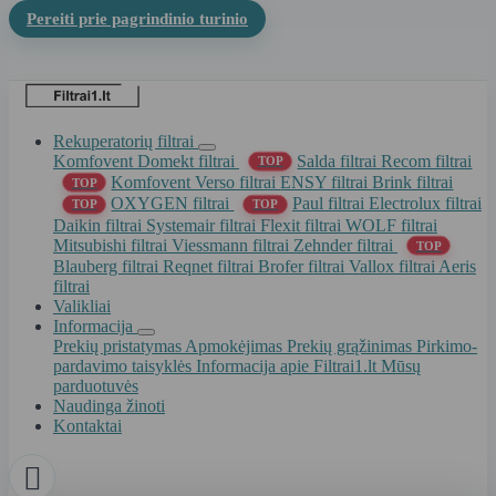
Pereiti prie pagrindinio turinio
Rekuperatorių filtrai
Komfovent Domekt filtrai
Salda filtrai
Recom filtrai
TOP
Komfovent Verso filtrai
ENSY filtrai
Brink filtrai
TOP
OXYGEN filtrai
Paul filtrai
Electrolux filtrai
TOP
TOP
Daikin filtrai
Systemair filtrai
Flexit filtrai
WOLF filtrai
Mitsubishi filtrai
Viessmann filtrai
Zehnder filtrai
TOP
Blauberg filtrai
Reqnet filtrai
Brofer filtrai
Vallox filtrai
Aeris
filtrai
Valikliai
Informacija
Prekių pristatymas
Apmokėjimas
Prekių grąžinimas
Pirkimo-
pardavimo taisyklės
Informacija apie Filtrai1.lt
Mūsų
parduotuvės
Naudinga žinoti
Kontaktai
