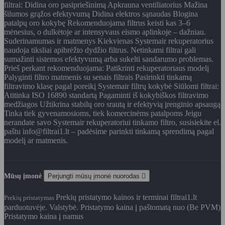
filtrai: Didina oro pasipriešinimą Apkrauna ventiliatorius Mažina
šilumos grąžos efektyvumą Didina elektros sąnaudas Blogina
patalpų oro kokybę Rekomenduojama filtrus keisti kas 3–6
mėnesius, o dulkėtoje ar intensyvaus eismo aplinkoje – dažniau.
Suderinamumas ir matmenys Kiekvienas Systemair rekuperatorius
naudoja tiksliai apibrėžto dydžio filtrus. Netinkami filtrai gali
sumažinti sistemos efektyvumą arba sukelti sandarumo problemas.
Prieš perkant rekomenduojama: Patikrinti rekuperatoriaus modelį
Palyginti filtro matmenis su senais filtrais Pasirinkti tinkamą
filtravimo klasę pagal poreikį Systemair filtrų kokybė Siūlomi filtrai:
Atitinka ISO 16890 standartą Pagaminti iš kokybiškos filtravimo
medžiagos Užtikrina stabilų oro srautą ir efektyvią įrenginio apsaugą
Tinka tiek gyvenamosioms, tiek komercinėms patalpoms Jeigu
nerandate savo Systemair rekuperatoriui tinkamo filtro, susisiekite el.
paštu info@filtrai1.lt – padėsime parinkti tinkamą sprendimą pagal
modelį ar matmenis.
Mūsų įmonė
Perjungti mūsų įmonė nuorodas

Prekių pristatymo kainos ir terminai filtrai1.lt
Prekių pristatymas
parduotuvėje. Valstybė. Pristatymo kaina į paštomatą nuo (Be PVM)
Pristatymo kaina į namus