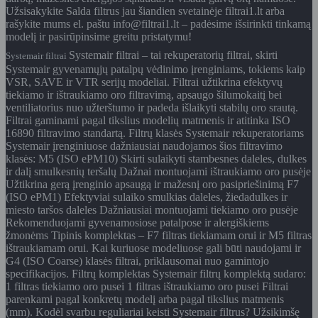
Užsisakykite Salda filtrus jau šiandien svetainėje filtrai1.lt arba
rašykite mums el. paštu info@filtrai1.lt – padėsime išsirinkti tinkamą
modelį ir pasirūpinsime greitu pristatymu!
Systemair filtrai – tai rekuperatorių filtrai, skirti
Systemair filtrai
Systemair gyvenamųjų patalpų vėdinimo įrenginiams, tokiems kaip
VSR, SAVE ir VTR serijų modeliai. Filtrai užtikrina efektyvų
tiekiamo ir ištraukiamo oro filtravimą, apsaugo šilumokaitį bei
ventiliatorius nuo užterštumo ir padeda išlaikyti stabilų oro srautą.
Filtrai gaminami pagal tikslius modelių matmenis ir atitinka ISO
16890 filtravimo standartą. Filtrų klasės Systemair rekuperatoriams
Systemair įrenginiuose dažniausiai naudojamos šios filtravimo
klasės: M5 (ISO ePM10) Skirti sulaikyti stambesnes daleles, dulkes
ir dalį smulkesnių teršalų Dažnai montuojami ištraukiamo oro pusėje
Užtikrina gerą įrenginio apsaugą ir mažesnį oro pasipriešinimą F7
(ISO ePM1) Efektyviai sulaiko smulkias daleles, žiedadulkes ir
miesto taršos daleles Dažniausiai montuojami tiekiamo oro pusėje
Rekomenduojami gyvenamosiose patalpose ir alergiškiems
žmonėms Tipinis komplektas – F7 filtras tiekiamam orui ir M5 filtras
ištraukiamam orui. Kai kuriuose modeliuose gali būti naudojami ir
G4 (ISO Coarse) klasės filtrai, priklausomai nuo gamintojo
specifikacijos. Filtrų komplektas Systemair filtrų komplektą sudaro:
1 filtras tiekiamo oro pusei 1 filtras ištraukiamo oro pusei Filtrai
parenkami pagal konkretų modelį arba pagal tikslius matmenis
(mm). Kodėl svarbu reguliariai keisti Systemair filtrus? Užsikimšę