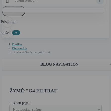


Atšaukti
Prisijungti

repšelis
0
Pradžia
Dienoraštis
Tinklaraščio žyma: g4 filtrai
BLOG NAVIGATION
ŽYMĖ:"G4 FILTRAI"
Rūšiuoti pagal: