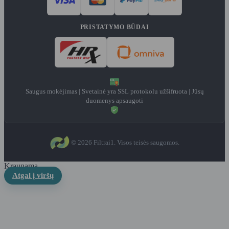
PRISTATYMO BŪDAI
Saugus mokėjimas | Svetainė yra SSL protokolu užšifruota | Jūsų
duomenys apsaugoti
© 2026 Filtrai1. Visos teisės saugomos.
Kraunama...
Atgal į viršų