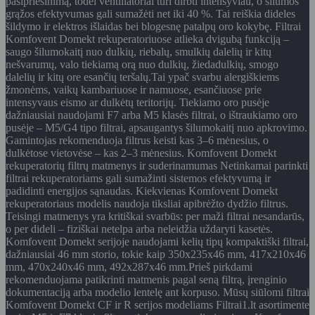
pasipriešinimą, todėl ventiliatoriai turi dirbti intensyviau, o šilumos
grąžos efektyvumas gali sumažėti net iki 40 %. Tai reiškia dideles
šildymo ir elektros išlaidas bei blogesnę patalpų oro kokybę. Filtrai
Komfovent Domekt rekuperatoriuose atlieka dvigubą funkciją –
saugo šilumokaitį nuo dulkių, riebalų, smulkių dalelių ir kitų
nešvarumų, valo tiekiamą orą nuo dulkių, žiedadulkių, smogo
dalelių ir kitų ore esančių teršalų.Tai ypač svarbu alergiškiems
žmonėms, vaikų kambariuose ir namuose, esančiuose prie
intensyvaus eismo ar dulkėtų teritorijų. Tiekiamo oro pusėje
dažniausiai naudojami F7 arba M5 klasės filtrai, o ištraukiamo oro
pusėje – M5/G4 tipo filtrai, apsaugantys šilumokaitį nuo apkrovimo.
Gamintojas rekomenduoja filtrus keisti kas 3–6 mėnesius, o
dulkėtose vietovėse – kas 2–3 mėnesius. Komfovent Domekt
rekuperatorių filtrų matmenys ir suderinamumas Netinkamai parinkti
filtrai rekuperatoriams gali sumažinti sistemos efektyvumą ir
padidinti energijos sąnaudas. Kiekvienas Komfovent Domekt
rekuperatoriaus modelis naudoja tiksliai apibrėžto dydžio filtrus.
Teisingi matmenys yra kritiškai svarbūs: per maži filtrai nesandarūs,
o per dideli – fiziškai netelpa arba neleidžia uždaryti kasetės.
Komfovent Domekt serijoje naudojami kelių tipų kompaktiški filtrai,
dažniausiai 46 mm storio, tokie kaip 350x235x46 mm, 417x210x46
mm, 470x240x46 mm, 492x287x46 mm.Prieš pirkdami
rekomenduojama patikrinti matmenis pagal seną filtrą, įrenginio
dokumentaciją arba modelio lentelę ant korpuso. Mūsų siūlomi filtrai
Komfovent Domekt CF ir R serijos modeliams Filtrai1.lt asortimente