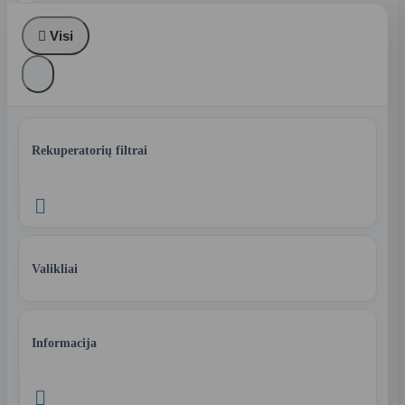

Visi
Rekuperatorių filtrai

Valikliai
Informacija
