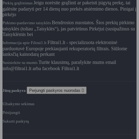
Jeigu norėsite grąžinti ar pakeisti įsigytą prekę, tai
Prekių grąžinimas
galėsite padaryti per 14 dienų nuo prekės atsiėmimo dienos. Pinigai į
pirkėjo
Bendrosios nuostatos. Šios prekių pirkimo
Pirkimo-pardavimo taisyklės
taisyklės (toliau „Taisyklės“), jas patvirtinus Pirkėjui (susipažinus su
Taisyklėmis bei
Filtrai1.lt - specializuota elektroninė
Informacija apie Filtrai1.lt
parduotuvė Europoje prekiaujanti rekuperatorių filtrais. Siūlome
lanksčią kainodarą perkant
Turite klausimų, parašykite mums email
Susisiekite su mumis
info@filtrai1.lt arba facebook Filtrai1.lt
Jūsų paskyra
Perjungti paskyros nuorodas

Užsakymo sekimas
Prisijungti
Sukurti paskyrą