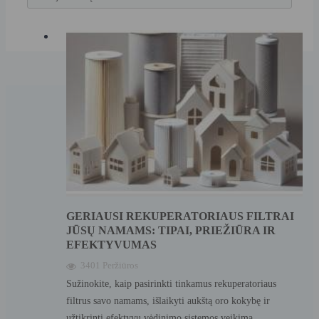
GERIAUSI REKUPERATORIAUS FILTRAI
JŪSŲ NAMAMS: TIPAI, PRIEŽIŪRA IR
EFEKTYVUMAS
3401 Peržiūros
Sužinokite, kaip pasirinkti tinkamus rekuperatoriaus
filtrus savo namams, išlaikyti aukštą oro kokybę ir
užtikrinti efektyvų vėdinimo sistemos veikimą.