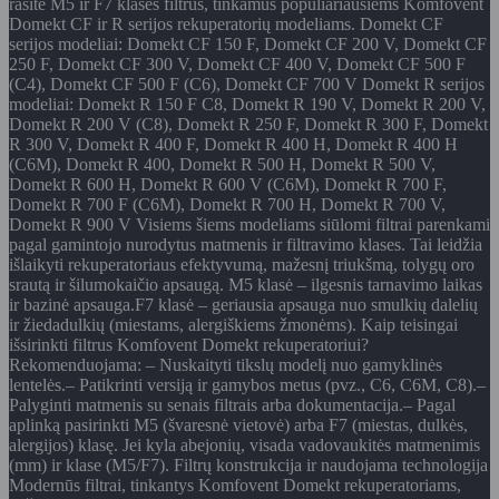
rasite M5 ir F7 klasės filtrus, tinkamus populiariausiems Komfovent
Domekt CF ir R serijos rekuperatorių modeliams. Domekt CF
serijos modeliai: Domekt CF 150 F, Domekt CF 200 V, Domekt CF
250 F, Domekt CF 300 V, Domekt CF 400 V, Domekt CF 500 F
(C4), Domekt CF 500 F (C6), Domekt CF 700 V Domekt R serijos
modeliai: Domekt R 150 F C8, Domekt R 190 V, Domekt R 200 V,
Domekt R 200 V (C8), Domekt R 250 F, Domekt R 300 F, Domekt
R 300 V, Domekt R 400 F, Domekt R 400 H, Domekt R 400 H
(C6M), Domekt R 400, Domekt R 500 H, Domekt R 500 V,
Domekt R 600 H, Domekt R 600 V (C6M), Domekt R 700 F,
Domekt R 700 F (C6M), Domekt R 700 H, Domekt R 700 V,
Domekt R 900 V Visiems šiems modeliams siūlomi filtrai parenkami
pagal gamintojo nurodytus matmenis ir filtravimo klases. Tai leidžia
išlaikyti rekuperatoriaus efektyvumą, mažesnį triukšmą, tolygų oro
srautą ir šilumokaičio apsaugą. M5 klasė – ilgesnis tarnavimo laikas
ir bazinė apsauga.F7 klasė – geriausia apsauga nuo smulkių dalelių
ir žiedadulkių (miestams, alergiškiems žmonėms). Kaip teisingai
išsirinkti filtrus Komfovent Domekt rekuperatoriui?
Rekomenduojama: – Nuskaityti tikslų modelį nuo gamyklinės
lentelės.– Patikrinti versiją ir gamybos metus (pvz., C6, C6M, C8).–
Palyginti matmenis su senais filtrais arba dokumentacija.– Pagal
aplinką pasirinkti M5 (švaresnė vietovė) arba F7 (miestas, dulkės,
alergijos) klasę. Jei kyla abejonių, visada vadovaukitės matmenimis
(mm) ir klase (M5/F7). Filtrų konstrukcija ir naudojama technologija
Modernūs filtrai, tinkantys Komfovent Domekt rekuperatoriams,