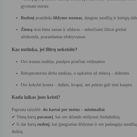
gyvenate mieste.
Rudenį
prasideda
šildymo sezonas
, daugiau suodžių ir kietųjų dale
Žiemą
oras būna sausas ir uždaras – nekeičiami filtrai greitai
užsikemša, prarandamas efektyvumas.
Kas nutinka, jei filtrų nekeisite?
Oro srautas mažėja, patalpos prasčiau vėdinamos
Rekuperatorius dirba sunkiau, o sąskaitos už elektrą – didesnės
Oro kokybė krenta – dulkės, kvapai, net pelėsis gali imti kauptis
Kada laikas juos keisti?
Paprasta taisyklė:
du kartai per metus – minimaliai
.
✔ Vieną kartą
pavasarį
, kai ore sklando milijonai žiedadulkių.
✔ Ir dar kartą
rudenį
, kai įjungiamas šildymas ir ore padaugėja suodžių
dulkių.