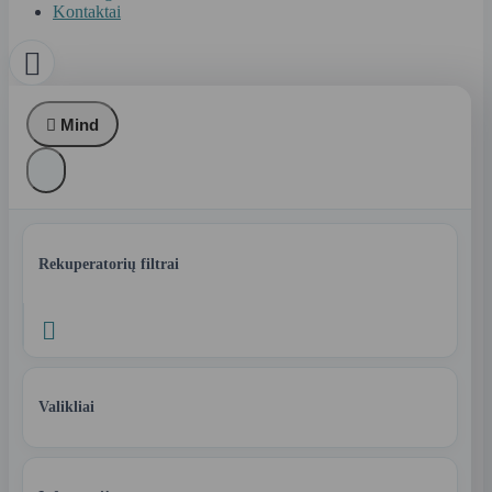
Kontaktai


Mind
Rekuperatorių filtrai

Valikliai