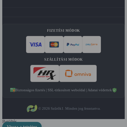
FIZETÉSI MÓDOK
SZÁLLÍTÁSI MÓDOK
Biztonságos fizetés | SSL-titkosított weboldal | Adatai védettek
© 2026 Szűrők1. Minden jog fenntartva.
Betöltés...
Vissza a tetejére