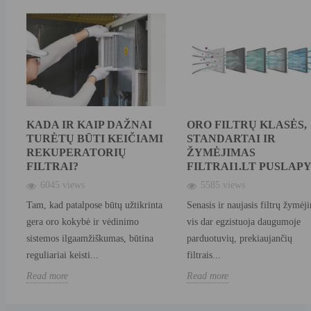
KADA IR KAIP DAŽNAI
ORO FILTRŲ KLASĖS,
TURĖTŲ BŪTI KEIČIAMI
STANDARTAI IR
REKUPERATORIŲ
ŽYMĖJIMAS
FILTRAI?
FILTRAI1.LT PUSLAP
6045 views
5585 views
Tam, kad patalpose būtų užtikrinta
Senasis ir naujasis filtrų žymėj
gera oro kokybė ir vėdinimo
vis dar egzistuoja daugumoje
sistemos ilgaamžiškumas, būtina
parduotuvių, prekiaujančių
reguliariai keisti...
filtrais...
Read more
Read more