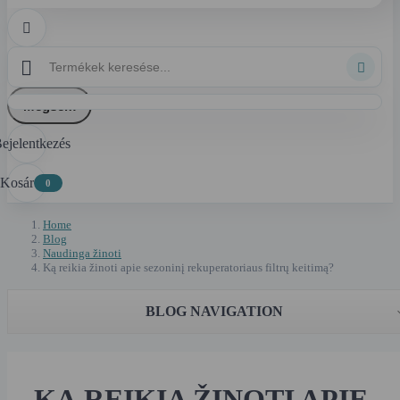



Mégsem
ejelentkezés
Kosár
0
Home
Blog
Naudinga žinoti
Ką reikia žinoti apie sezoninį rekuperatoriaus filtrų keitimą?
BLOG NAVIGATION
KĄ REIKIA ŽINOTI APIE