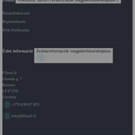
Fiókod
Fiókodhoz tartozó hivatkozások megjelenítése/elrejtése

Rendeléskövetés
Bejelentkezés
Fiók létrehozása
Üzlet információ
Áruházinformációk megjelenítése/elrejtése

Filtrai.lt
Gruodo g. 7
Kaunas
LT-47250
Litvánia

+370 638 07 955

info@filtrai1.lt