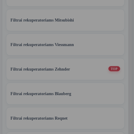
Filtrai rekuperatoriams Mitsubishi
Filtrai rekuperatoriams Viessmann
Filtrai rekuperatoriams Zehnder
TOP
Filtrai rekuperatoriams Blauberg
Filtrai rekuperatoriams Reqnet