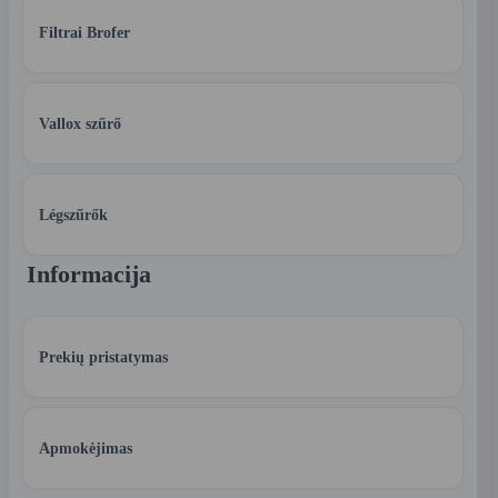
Filtrai Brofer
Vallox szűrő
Légszűrők
Informacija
Prekių pristatymas
Apmokėjimas