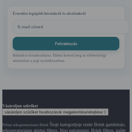
Értesülsz legújabb híreinkről és akcióinkról
Bármikor leiratkozhatsz. Ehhez keresd meg az elérhetőségi
adatainkat a jogi nyilatkozatban.
Vásároljon szűrőket
vásároljon szűrőket hivatkozások megjelenítése/elrejtése

Šioje kategorijoje rasite Brink gamintojo,
Filtrai rekuperatoriams Brink
rekuperatoriams skirtus filtrus. Jūsų patogumui, Brink filtrus, galite