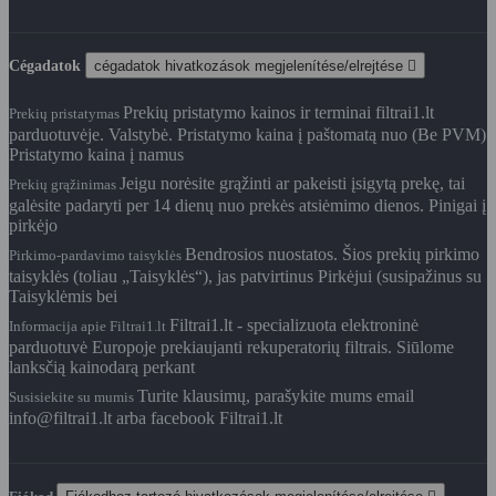
Cégadatok
cégadatok hivatkozások megjelenítése/elrejtése

Prekių pristatymo kainos ir terminai filtrai1.lt
Prekių pristatymas
parduotuvėje. Valstybė. Pristatymo kaina į paštomatą nuo (Be PVM)
Pristatymo kaina į namus
Jeigu norėsite grąžinti ar pakeisti įsigytą prekę, tai
Prekių grąžinimas
galėsite padaryti per 14 dienų nuo prekės atsiėmimo dienos. Pinigai į
pirkėjo
Bendrosios nuostatos. Šios prekių pirkimo
Pirkimo-pardavimo taisyklės
taisyklės (toliau „Taisyklės“), jas patvirtinus Pirkėjui (susipažinus su
Taisyklėmis bei
Filtrai1.lt - specializuota elektroninė
Informacija apie Filtrai1.lt
parduotuvė Europoje prekiaujanti rekuperatorių filtrais. Siūlome
lanksčią kainodarą perkant
Turite klausimų, parašykite mums email
Susisiekite su mumis
info@filtrai1.lt arba facebook Filtrai1.lt