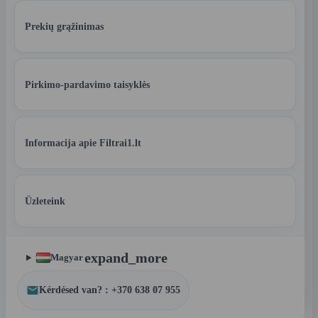
Prekių grąžinimas
Pirkimo-pardavimo taisyklės
Informacija apie Filtrai1.lt
Üzleteink
expand_more
Magyar
Kérdésed van? : +370 638 07 955