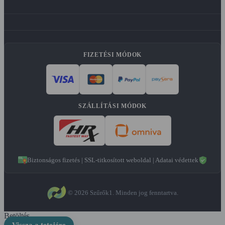
FIZETÉSI MÓDOK
SZÁLLÍTÁSI MÓDOK
Biztonságos fizetés | SSL-titkosított weboldal | Adatai védettek
© 2026 Szűrők1. Minden jog fenntartva.
Betöltés...
Vissza a tetejére