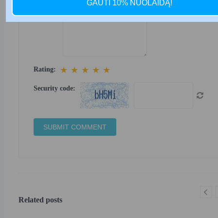
GAUTI 10% NUOLAIDĄ!
★
★
★
★
★
Rating:
Security code:
Related posts