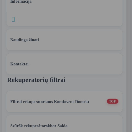
Informacija

Naudinga žinoti
Kontaktai
Rekuperatorių filtrai
Filtrai rekuperatoriams Komfovent Domekt
TOP
Szűrők rekuperátorokhoz Salda