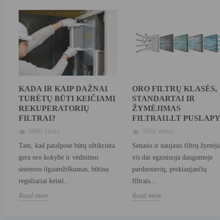
KADA IR KAIP DAŽNAI
ORO FILTRŲ KLASĖS,
TURĖTŲ BŪTI KEIČIAMI
STANDARTAI IR
REKUPERATORIŲ
ŽYMĖJIMAS
FILTRAI?
FILTRAI1.LT PUSLAP
6060 views
5604 views
Tam, kad patalpose būtų užtikrinta
Senasis ir naujasis filtrų žymėj
gera oro kokybė ir vėdinimo
vis dar egzistuoja daugumoje
sistemos ilgaamžiškumas, būtina
parduotuvių, prekiaujančių
reguliariai keisti...
filtrais...
Read more
Read more