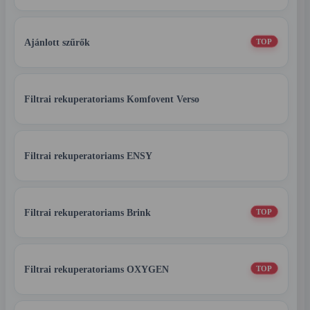
Ajánlott szűrők
TOP
Filtrai rekuperatoriams Komfovent Verso
Filtrai rekuperatoriams ENSY
Filtrai rekuperatoriams Brink
TOP
Filtrai rekuperatoriams OXYGEN
TOP