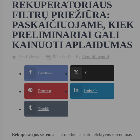
REKUPERATORIAUS
FILTRŲ PRIEŽIŪRA:
PASKAIČIUOJAME, KIEK
PRELIMINARIAI GALI
KAINUOTI APLAIDUMAS
1959 Views
2025-06-09
By
Arnold arnold
Facebook
X
Pinterest
LinkedIn
Tumblr
Rekuperacijos sistema
– tai modernus ir itin efektyvus sprendimas