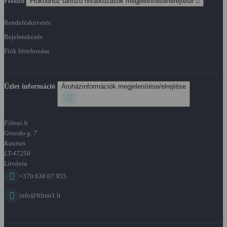
Fiókod
Fiókodhoz tartozó hivatkozások megjelenítése/elrejtése

Rendeléskövetés
Bejelentkezés
Fiók létrehozása
Üzlet információ
Áruházinformációk megjelenítése/elrejtése

Filtrai.lt
Gruodo g. 7
Kaunas
LT-47250
Litvánia

+370 638 07 955

info@filtrai1.lt