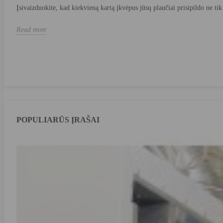
Įsivaizduokite, kad kiekvieną kartą įkvėpus jūsų plaučiai prisipildo ne tik 
Read more
POPULIARŪS ĮRAŠAI