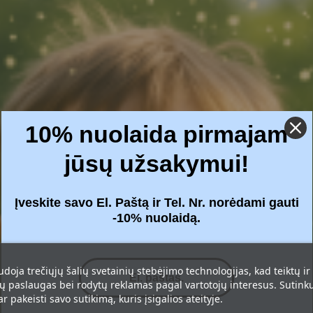
10% nuolaida pirmajam
jūsų užsakymui!
Įveskite savo El. Paštą ir Tel. Nr. norėdami gauti
-10% nuolaidą.
udoja trečiųjų šalių svetainių stebėjimo technologijas, kad teiktų ir
 paslaugas bei rodytų reklamas pagal vartotojų interesus. Sutinku 
r pakeisti savo sutikimą, kuris įsigalios ateityje.