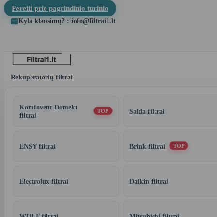
Pereiti prie pagrindinio turinio
Kyla klausimų? : info@filtrai1.lt
Rekuperatorių filtrai
Komfovent Domekt
Salda filtrai
TOP
filtrai
ENSY filtrai
Brink filtrai
TOP
Electrolux filtrai
Daikin filtrai
WOLF filtrai
Mitsubishi filtrai