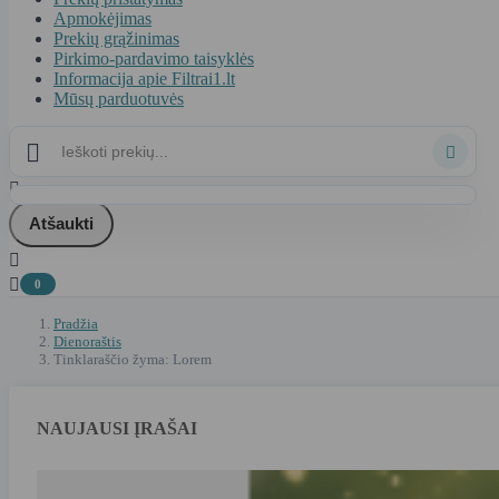
Apmokėjimas
Prekių grąžinimas
Pirkimo-pardavimo taisyklės
Informacija apie Filtrai1.lt
Mūsų parduotuvės



Atšaukti


0
Pradžia
Dienoraštis
Tinklaraščio žyma: Lorem
NAUJAUSI ĮRAŠAI