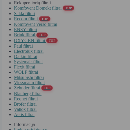
Rekuperatorių filtrai
Komfovent Domekt filtrai
TOP
Salda filtrai
Recom filtrai
TOP
Komfovent Verso filtrai
ENSY filtrai
Brink filtrai
TOP
OXYGEN filtrai
TOP
Paul filtrai
Electrolux filtrai
Daikin filtrai
Systemair filtrai
Flexit filtrai
WOLF filtrai
Mitsubishi filtrai
Viessmann filtrai
Zehnder filtrai
TOP
Blauberg filtrai
Reqnet filtrai
Brofer filtrai
Vallox filtrai
Aeris filtrai
Informacija
Prekių pristatymas