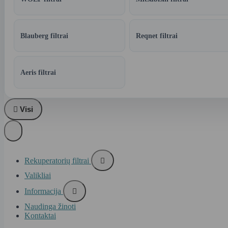
Blauberg filtrai
Reqnet filtrai
Aeris filtrai

Visi
Rekuperatorių filtrai

Valikliai
Informacija

Naudinga žinoti
Kontaktai