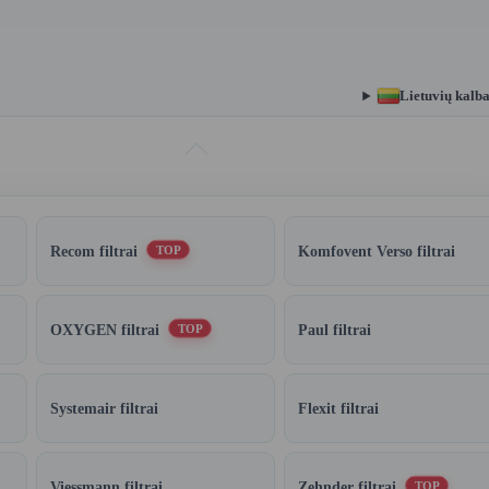
Lietuvių kalb
Recom filtrai
Komfovent Verso filtrai
TOP
OXYGEN filtrai
Paul filtrai
TOP
Systemair filtrai
Flexit filtrai
Viessmann filtrai
Zehnder filtrai
TOP