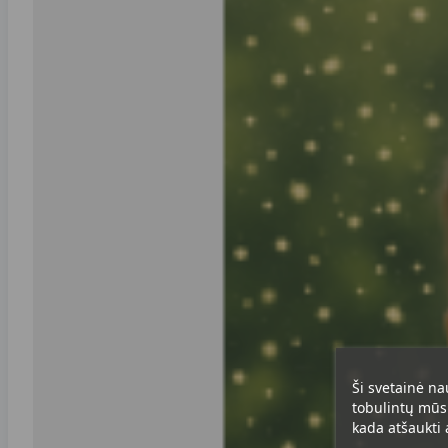
Ši svetainė na
tobulintų mūsų
kada atšaukti a