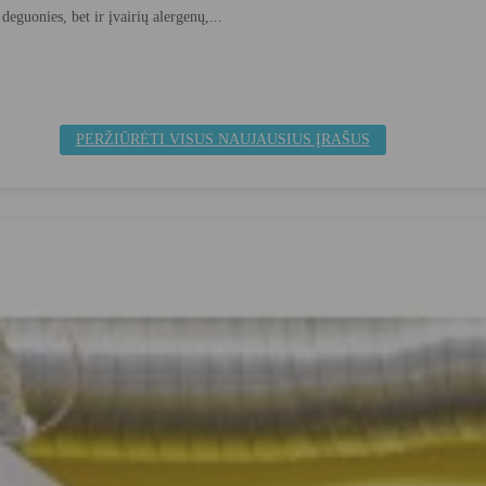
deguonies, bet ir įvairių alergenų,...
PERŽIŪRĖTI VISUS NAUJAUSIUS ĮRAŠUS