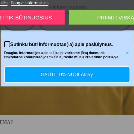
yklės
Daugiau informacijos
Telefono numeris
TI TIK BŪTINUOSIUS
PRIIMTI VISK
+370
Sutinku būti informuotas(-a) apie pasiūlymus.
Daugiau informacijos apie tai, kaip tvarkome jūsų duomenis
rinkodaros komunikacijos tikslais, rasite mūsų Privatumo politikoje.
GAUTI 10% NUOLAIDĄ!
STMA?